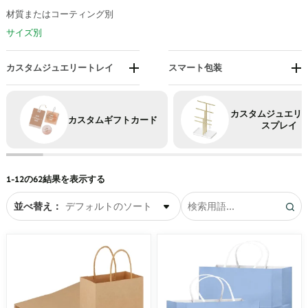
ペンダントディスプレイ
イザー
材質またはコーティング別
リングディスプレイ
モジュラージュエリーラック
サイズ別
時計ディスプレイ
ポータブルジュエリーオーガナ
イザー
カスタムジュエリートレイ
スマート包装
コンパートメントジュエリート
エコフレンドリー包装
レイ
引き出し用ジュエリートレイ
カスタムジュエリ
カスタムギフトカード
スプレイ
ショーケースジュエリートレイ
積み重ね可能なジュエリートレ
イ
1-12の62結果を表示する
ベルベットジュエリートレイ
並べ替え：