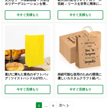
ホリデーデコレーションを簡単
収納 – リースを非常に簡単に保
に保護
管できます
今すぐ見積もり
今すぐ見積もり
喜びに満ちた黄色のギフトバッ
持続可能な使用のための環境に
グ | ツイストハンドルが付いた
優しいカスタムクラフト紙バッ
薄い紙で作られており、喜びを
グ - Richpack の丈夫なクラフ
広げるギフトの持ち運びに最適
ト紙バッグ
今すぐ見積もり
今すぐ見積もり
です
投
次へ
1
...
6