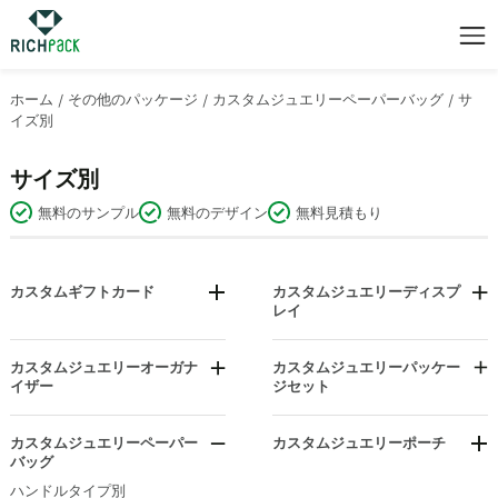
ホーム
/
その他のパッケージ
/
カスタムジュエリーペーパーバッグ
/
サ
イズ別
サイズ別
無料のサンプル
無料のデザイン
無料見積もり
カスタムギフトカード
カスタムジュエリーディスプ
レイ
誕生日と感謝のタグ
ブレスレット/バングルディスプ
吊り下げディスプレイカード
レイ
カスタムジュエリーオーガナ
カスタムジュエリーパッケー
休日と結婚式のタグ
ディスプレイセット
イザー
ジセット
ジュエリーディスプレイカード
カウンタートップジュエリーデ
イヤリングディスプレイ
ィスプレイ
パーソナライズされたギフトタ
カスタムジュエリーペーパー
カスタムジュエリーポーチ
ハンギングディスプレイ
グ
引き出しオーガナイザー
バッグ
材料によって
ネックレスディスプレイ
吊り下げ式ジュエリーオーガナ
ハンドルタイプ別
用途別