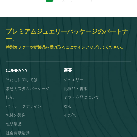
稿
ナ
ビ
ゲ
ー
シ
プレミアムジュエリーパッケージのパートナ
ョ
ー。
ン
特別オファーや新製品を受け取るにはサインアップしてください。
COMPANY
産業
私たちに関しては
ジュエリー
緊急カスタムパッケージ
化粧品・香水
接触
ギフト商品について
パッケージデザイン
衣服
包装の製造
その他
包装製品
社会貢献活動