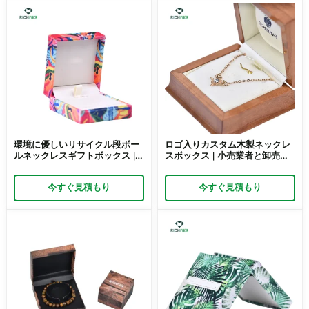
環境に優しいリサイクル段ボー
ロゴ入りカスタム木製ネックレ
ルネックレスギフトボックス |
スボックス | 小売業者と卸売業
倫理的なブランドのための持続
者向けのプレミアムブランディ
可能なパッケージング
ング Richpack はさまざまなカ
今すぐ見積もり
今すぐ見積もり
Richpack メーカー直販
スタムオプションを提供します