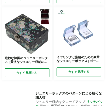
イズ可能なジュエリーオルゴー
ボックス
ル
イヤリングと指輪のための豪華
絶妙な韓国のジュエリーボック
なジュエリーボックス | ゴール
ス | 贅沢なジュエリー収納のた
ドジュエリーボックス カスタム
めの時代を超えたマザーオブパ
サイズと素材 イヤリングジュエ
ールデザイン リッチパックの韓
今すぐ見積もり
リーボックスデザイン by
今すぐ見積もり
国で人気のジュエリーボックス
Richpack
ジュエリーボックスのパターンによる精巧な
職人技
ジュエリー収納をグレードアップ
リッチパッ