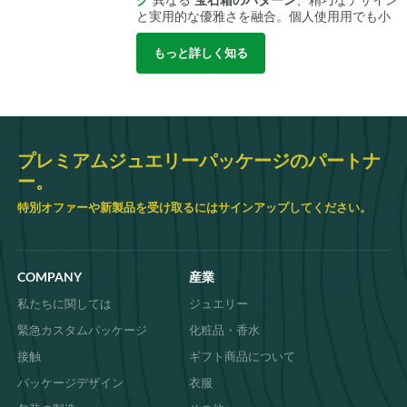
ク
異なる
宝石箱のパターン
、精巧なデザイン
と実用的な優雅さを融合。個人使用用でも小
売店のディスプレイ用でも、当社の厳選され
たパターンは無限の創造的可能性を提供しま
もっと詳しく知る
す。
無料のステンドグラスジュエリーボックスの
パターンを使った芸術的な作品
の美しさを発見
無料のステンドグラスジュエ
リーボックスのパターン
は、ステンドグラス
の芸術の時代を超えた魅力をとらえた精巧な
プレミアムジュエリーパッケージのパートナ
オーバーレイ テンプレートを特徴としていま
ー。
す。これらのパターンには、ステップ バイ ス
テップのガイドと材料の推奨事項が記載され
特別オファーや新製品を受け取るにはサインアップしてください。
ており、初心者と専門家の両方にとってシー
ムレスな制作体験を保証します。
ジュエリーボックスのパターンを使った多彩
なデザイン 無料リソース
COMPANY
産業
創造性の世界を解き放ちましょう
ジュエリー
ボックスの型紙無料
コレクションでは、さま
私たちに関しては
ジュエリー
ざまなボックスのサイズとスタイルに合わせ
てカスタマイズ可能なデザインを提供してい
緊急カスタムパッケージ
化粧品・香水
ます。各パターンには、正確な寸法、印刷可
接触
ギフト商品について
能なテンプレート、プロによる構築のヒント
が含まれており、魅力的で機能的なストレー
パッケージデザイン
衣服
ジ ソリューションを作成するのに役立ちま