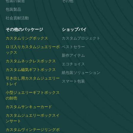
包装の製造
その他
す。
ユニークなパターンでジュエリーのパッケー
包装製品
ジを魅力的にしたいとお考えですか?
お問い
合わせ
今すぐ参加してあなたのビジョンを実
社会貢献活動
現しましょう!
その他のパッケージ
ショップバイ
カスタムリングボックス
カスタムプロジェクト
ロゴ入りカスタムジュエリーボ
ベストセラー
ックス
新作アイテム
カスタムネックレスボックス
エコチョイス
カスタム磁気ギフトボックス
紙包装ソリューション
引き出し用カスタムジュエリー
スマート包装
トレイ
小型ジュエリーギフトボックス
の卸売
カスタムサンキューカード
カスタムジュエリーボックスイ
ンサート
カスタムヴィンテージリングボ