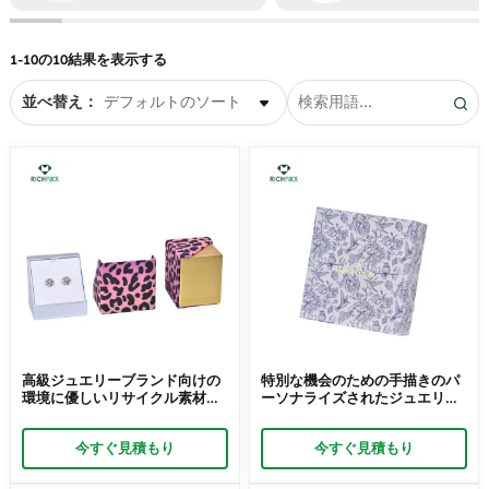
ボックス
ネックレス用の小さなジュエリ
ーボックス
イヤリングボックス
1-10の10結果を表示する
眼鏡類
ネックレスボックス
並べ替え：
ペンダントボックス
リングボックス
高級ジュエリーブランド向けの
特別な機会のための手描きのパ
環境に優しいリサイクル素材ジ
ーソナライズされたジュエリー
ュエリーパッケージ | 持続可能
ボックス | ユニークなギフトの
性とブランドのエレガンスにこ
ためのカスタムデザイン プレミ
今すぐ見積もり
今すぐ見積もり
だわる高級ジュエラー向けに設
アム記念品パッケージ
計