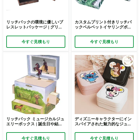
リッチパックの環境に優しいブ
カスタムプリント付きリッチパ
レスレットパッケージ | グリー
ックベルベットイヤリングボッ
ンブランド向けにカスタマイズ
クス | ユニークなジュエリーブ
可能な小売およびギフト向けの
ランドのためのエレガントなパ
今すぐ見積もり
今すぐ見積もり
持続可能なソリューション
ッケージソリューション
リッチパック ミュージカルジュ
ディズニーキャラクターにイン
エリーボックス | 誕生日や結婚
スパイアされた魅力的なジュエ
式にぴったりの美しいミュージ
リーボックス | プリンセスコレ
カルジュエリーボックス。小売
クションやテーマギフトに最適
今すぐ見積もり
今すぐ見積もり
業者や卸売業者向けのカスタマ
なかわいいハローキティギフト