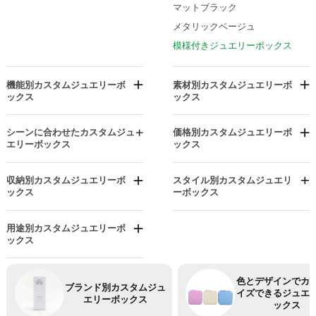
マットブラック
メタリックベージュ
模様付きジュエリーボックス
機能別カスタムジュエリーボ
素材別カスタムジュエリーボ
ックス
ックス
防塵ジュエリーボックス
段ボール箱
イヤリングホルダージュエリー
ファブリック
シーンに合わせたカスタムジュ
価格別カスタムジュエリーボ
ボックス
エリーボックス
ックス
本革ジュエリーボックス
記念日ジュエリーボックス
手頃な価格のジュエリーボック
ライトボックス
ヒンジ付きボックス
ス
クリスマス
収納別カスタムジュエリーボ
スタイル別カスタムジュエリ
時計収納ジュエリーボックス
人形
投資グレードのジュエリーボッ
ックス
ーボックス
イースター
防水ジュエリーボックス
クス
サテン仕上げ
仕切り付きジュエリーボックス
ワンピースボックス
父の日
高級ジュエリーボックス
スエードジュエリーボックス
ディスプレイスタンド ジュエリ
コットン入りボックス
用途別カスタムジュエリーボ
卒業祝いのジュエリーボックス
ーボックス
ックス
価値あるジュエリーボックス
ベルベット
引き出しボックス
ハロウィン
アンクレットボックス
引き出し付きジュエリーボック
フォルダーとロール
ス
母の日ジュエリーボックス
ブレスレットボックス/バングル
色とデザインでカ
ライトボックス
ボックス
ブランド別カスタムジュ
吊り下げ式ジュエリーボックス
感謝祭
イズできるジュエ
エリーボックス
ノベルティ
ックス
メンズ向けカスタムジュエリー
回転するジュエリーボックス