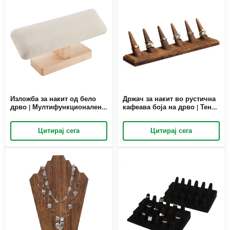
Изложба за накит од бело
Држач за накит во рустична
дрво | Мултифункционален
кафеава боја на дрво | Тенок
држач за нараквици со Т-
организатор за изложување
шипка за малопродажна
на накит за малопродажна
Цитирај сега
Цитирај сега
изложба | Richpack
витрина | Richpack