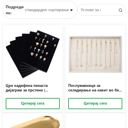
Подреди
по:
Црн кадифена пенаста
Послужавници за
дијаграм за прстени |
складирање на накит во беж
Организатор за прстени од
кадифе | Организатор за
мек сунѓер за малопродажба
накит што може да се
Цитирај сега
Цитирај сега
и големопродажба | Richpack
склопи за малопродажба и
големопродажба | Richpack