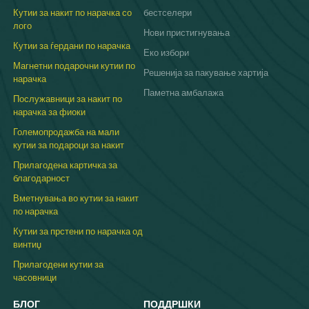
Кутии за накит по нарачка со
бестселери
лого
Нови пристигнувања
Кутии за ѓердани по нарачка
Еко избори
Магнетни подарочни кутии по
Решенија за пакување хартија
нарачка
Паметна амбалажа
Послужавници за накит по
нарачка за фиоки
Големопродажба на мали
кутии за подароци за накит
Прилагодена картичка за
благодарност
Вметнувања во кутии за накит
по нарачка
Кутии за прстени по нарачка од
винтиџ
Прилагодени кутии за
часовници
БЛОГ
ПОДДРШКИ