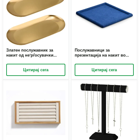
Златен послужавник за
Послужавници за
накит од не'рѓосувачки
презентација на накит во
челик | Овален дисплеј за
сина боја од микрофибер |
накит и декоративен
Премиум организатор на
Цитирај сега
Цитирај сега
послужавник | Richpack
послужавници за накит |
Richpack