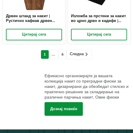
Дрвен штанд за накит |
Изложба за прстени за накит
Рустично кафеав дрвен
во црно дрво и кадифе |
држач за накит за
Рачно обликуван држач за
малопродажна изложба |
прстени за малопродажна
Цитирај сега
Цитирај сега
Richpack
изложба | Richpack
Мислења
Следна
1
...
6
навигација
Ефикасно организирајте ја вашата
колекција накит со преградни фиоки за
накит, дизајнирани да обезбедат стилско и
практично решение за складирање на
различни парчиња накит. Овие фиоки
имаат посебни прегради, што го олеснува
чувањето на прстените, нараквиците,
Дознај повеќе
ланчињата и другите додатоци уредно
наредени и лесно достапни. Идеални и за
лични колекции и за изложби на мало,
овие фиоки помагаат да се одржи редот и