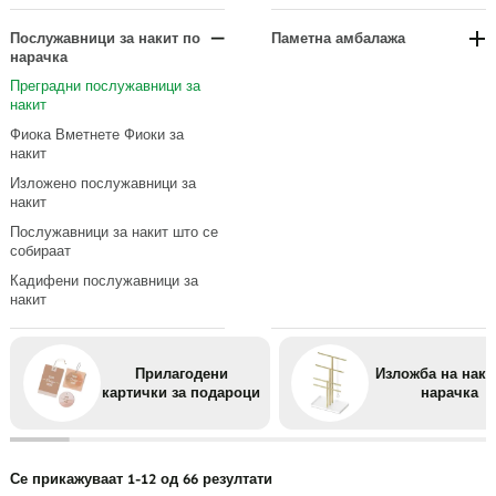
Прикажува приврзок
По тип на рачка
По материјал
Персонализирани ознаки за
Модуларни полици за накит
подароци
Прикажува прстен
По материјал или облога
По употреба
Послужавници за накит по
Паметна амбалажа
Преносливи организатори на
нарачка
Еко-пријателско пакување
Гледајте прикази
според големината на
накит
Преградни послужавници за
накит
Фиока Вметнете Фиоки за
накит
Изложено послужавници за
накит
Послужавници за накит што се
собираат
Кадифени послужавници за
накит
Прилагодени
Изложба на наки
картички за подароци
нарачка
Се прикажуваат 1-12 од 66 резултати