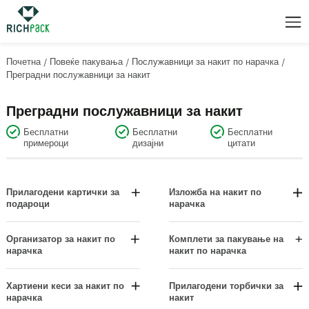
Почетна
/
Повеќе пакувања
/
Послужавници за накит по нарачка
/
Преградни послужавници за накит
Преградни послужавници за накит
Бесплатни
Бесплатни
Бесплатни
примероци
дизајни
цитати
Прилагодени картички за
Изложба на накит по
подароци
нарачка
Ознаки за роденден и
Екран на нараквица/ангина
благодарност
Сетови за приказ
Организатор за накит по
Комплети за пакување на
Висечки картички за
нарачка
накит по нарачка
Прикази на обетки
прикажување
Изложби за накит на шалтер
Висечки дисплеи
Ознаки за одмор и свадба
Организатори на фиоки
Хартиени кеси за накит по
Прилагодени торбички за
Прикази на ѓердан
нарачка
накит
Картички за приказ на накит
Организатори за висечки накит