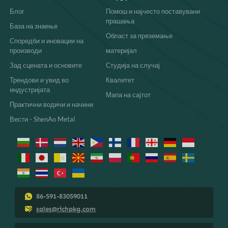
Блог
Помош и најчесто поставувани
прашања
База на знаење
Област за преземање
Споредби и иновации на
производи
материјал
Зад сцената и основите
Студија на случај
Трендови и увид во
Квалитет
индустријата
Мапа на сајтот
Практични водичи и начини
Вести - ShenAo Metal
86-591-83059011
sales@richpkg.com