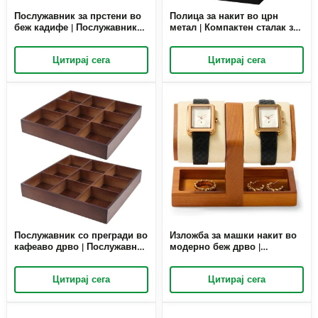
Послужавник за прстени во
Полица за накит во црн
беж кадифе | Послужавник
метал | Компактен сталак за
за прикажување прстени од
накит во форма на Т за
бамбус велур за
малопродажни и
Цитирај сега
Цитирај сега
малопродажба и
големопродажни витрини |
големопродажба | Richpack
Richpack
Послужавник со прегради во
Изложба за машки накит во
кафеаво дрво | Послужавник
модерно беж дрво |
за изложување на накит со
Компактен штанд за изложба
повеќе прегради | Richpack
на накит за малопродажна
Цитирај сега
Цитирај сега
презентација | Richpack