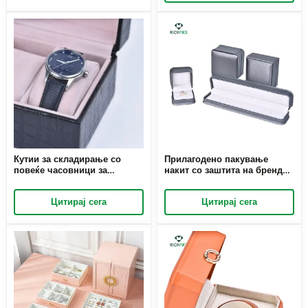
Кутии за складирање со
Прилагодено пакување
повеќе часовници за
накит со заштита на брендот
организиран приказ |
| Безбедни и стилски
Елегантни решенија за
решенија за пакување |
Цитирај сега
Цитирај сега
собирачи на часовници и
Прилагодени за трговија на
трговци на мало Richpack
мало и големо
Корпоративни решенија за
подароци