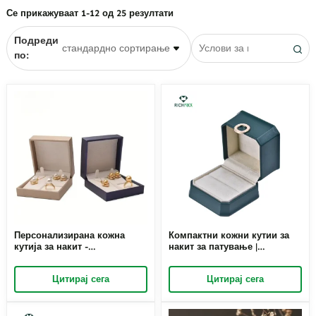
Се прикажуваат 1-12 од 25 резултати
Очила
Кутии за ѓердан
Подреди
Кутии за приврзоци
по:
Кутии за прстени
Персонализирана кожна
Компактни кожни кутии за
кутија за накит -
накит за патување |
приспособлива со
Безбедно и стилско
гравирање на имиња и
складирање во движење за
Цитирај сега
Цитирај сега
пространи прегради
накит Richpack Решение за
пакување накит за патување