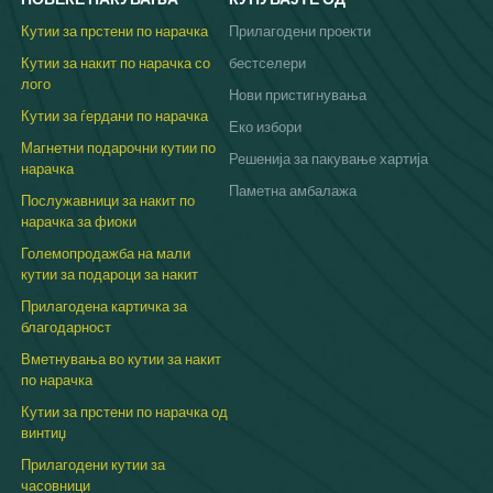
Кутии за прстени по нарачка
Прилагодени проекти
Кутии за накит по нарачка со
бестселери
лого
Нови пристигнувања
Кутии за ѓердани по нарачка
Еко избори
Магнетни подарочни кутии по
Решенија за пакување хартија
нарачка
Паметна амбалажа
Послужавници за накит по
нарачка за фиоки
Големопродажба на мали
кутии за подароци за накит
Прилагодена картичка за
благодарност
Вметнувања во кутии за накит
по нарачка
Кутии за прстени по нарачка од
винтиџ
Прилагодени кутии за
часовници