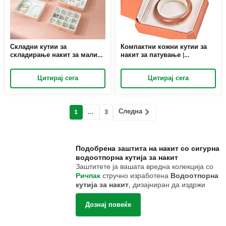
Складни кутии за
Компактни кожни кутии за
складирање накит за мали
накит за патување |
станови | Решенија за
Безбедно и стилско
заштеда на простор за
складирање на накит во
Цитирај сега
Цитирај сега
организирано живеење
движење - Richpack решение
Опции за нарачка на големо
за пакување накит за
за малопродажба
патување
Мислења
Следна
1
...
3
навигација
Подобрена заштита на накит со сигурна
водоотпорна кутија за накит
Заштитете ја вашата вредна колекција со
Ричпак
стручно изработена
Водоотпорна
кутија за накит
, дизајниран да издржи
влага, влажност и непредвидливи услови.
Одликувајќи се со напредна технологија со
Дознај повеќе
тројно заптивка, овие заштитни футроли
обезбедуваат врвна одбрана од