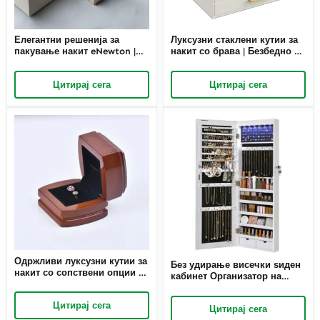
Елегантни решенија за
Луксузни стаклени кутии за
пакување накит eNewton |
накит со брава | Безбедно и
Прилагодени креации од
стилско складирање за
Richpack за неспоредливо
висококвалитетен накит
Цитирај сега
Цитирај сега
подобрување на брендот
Richpack Решение за
луксузно пакување накит
Одржливи луксузни кутии за
Без удирање висечки ѕиден
накит со сопствени опции за
кабинет Организатор на
дизајн | Дизајниран за врвни
накит Кутија за складирање
брендови на кои им треба
ѓердан со врати
Цитирај сега
персонализирано и еко-
Цитирај сега
пријателско пакување