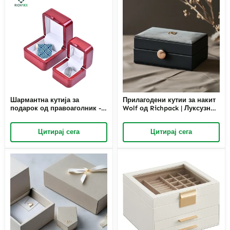
Шармантна кутија за
Прилагодени кутии за накит
подарок од правоаголник -
Wolf од Richpack | Луксузно
безвременски контејнер за
пакување за врвни
скапоцени подароци
брендови на накит
Цитирај сега
Цитирај сега