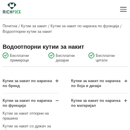
Почетна
/
Кутии за накит
/
Кутии за накит по нарачка по функција
/
Водоотпорни кутии за накит
Водоотпорни кутии за накит
Бесплатни
Бесплатни
Бесплатни
примероци
дизајни
цитати
Кутии за накит по нарачка
Кутии за накит по нарачка
по бренд
по боја и дизајн
Кутии за накит Bvlgari
Црни кутии за накит
Картие кутии за накит
Јаглен од сива боја
Кутии за накит по нарачка
Кутии за накит по нарачка
по функција
по материјал
Сваровски кутии за накит
Dazzle Multi Color
Картонски кутии
Кутии за накит отпорни на
Кутии за накит Тифани и Ко
Кутии за накит со дијаманти
прашина
ткаенина
Златни кутии за накит
Кутии за накит со држач за
Кутии за накит од оригинална