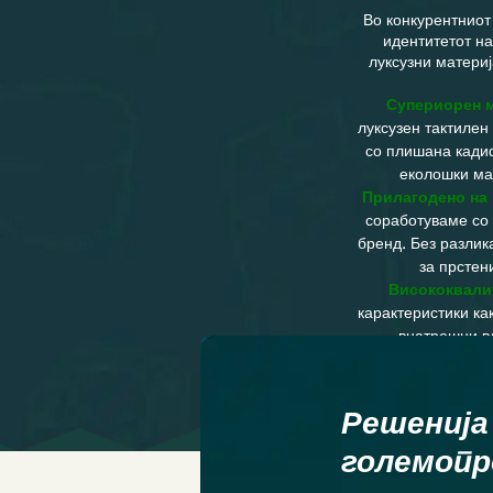
Во конкурентниот
идентитетот на
луксузни матери
Супериорен м
луксузен тактилен
со плишана кадиф
еколошки ма
Прилагодено на 
соработуваме со 
бренд. Без разлик
за прстен
Висококвалит
карактеристики ка
внатрешни вл
м
Решенија 
големопр