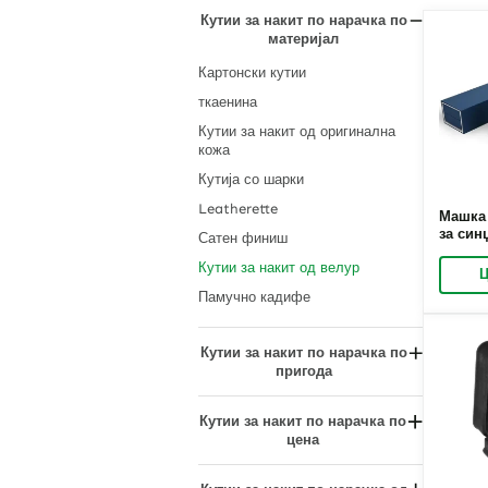
прашина
Кутии за накит со дијаманти
Кутии за накит по нарачка по
материјал
Кутии за накит со држач за
Златни кутии за накит
обетки
Мат црна
Картонски кутии
Лесни кутии
Металик беж
ткаенина
Гледајте кутии за накит за
Кутии за накит со шари
Кутии за накит од оригинална
складирање
кожа
Водоотпорни кутии за накит
Кутија со шарки
Leatherette
Машка 
за син
Сатен финиш
сина в
Кутии за накит од велур
амбала
Ц
заплет
Памучно кадифе
Кутии за накит по нарачка по
пригода
Кутии за накит за годишнина
Кутии за накит по нарачка по
Божиќ
цена
Велигден
Достапни кутии за накит
Денот на таткото