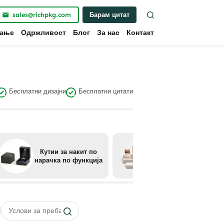
sales@richpkg.com
Барам цитат
вање
Одржливост
Блог
За нас
Контакт
Бесплатни дизајни
Бесплатни цитати
Кутии за накит по
Кутии за накит по
нарачка по
нарачка по функција
материјал