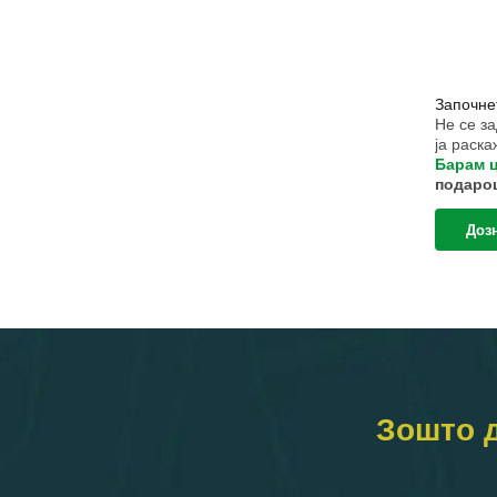
навигациј
Започнет
Не се за
ја раска
Барам 
подароц
Изработ
нашите л
Дозн
Зошто д