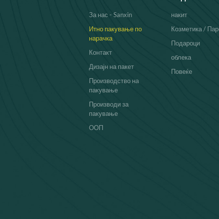
За нас - Sanxin
накит
Итно пакување по
Козметика / Па
нарачка
Подароци
Контакт
облека
Дизајн на пакет
Повеќе
Производство на
пакување
Производи за
пакување
ООП