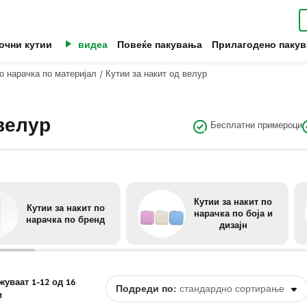
очни кутии
видеа
Повеќе пакувања
Прилагодено паку
по нарачка по материјал
/
Кутии за накит од велур
 велур
Бесплатни примероци
Кутии за накит по
Кутии за накит по
нарачка по боја и
нарачка по бренд
дизајн
жуваат 1-12 од 16
Подреди по:
и