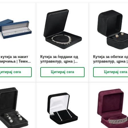
кутија за накит
Кутија за ѓердани од
Кутија за обетки о
џирчиња | Темно
ултравелур, црна |
ултравелур, црна |
елурска
Решенија за пакување
Решенија за паку
жа што не
и прикажување на
на луксузен накит
итирај сега
Цитирај сега
Цитирај сега
кува | Richpack
луксузен накит по
нарачка – Richpac
нарачка – Richpack