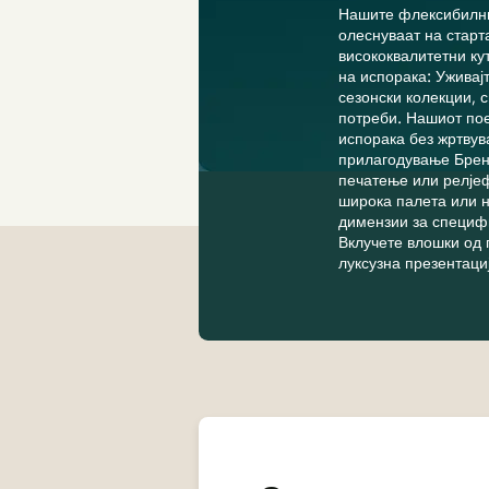
Нашите флексибилни
олеснуваат на старт
висококвалитетни ку
на испорака: Уживај
сезонски колекции, 
потреби. Нашиот пое
испорака без жртвув
прилагодување Брен
печатење или релјеф
широка палета или н
димензии за специфи
Вклучете влошки од 
луксузна презентациј