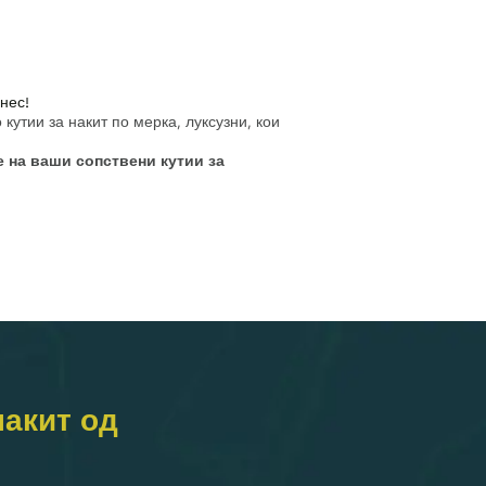
нес!
кутии за накит по мерка, луксузни, кои
е на ваши сопствени кутии за
е ја вашата презентација за накит со
от се среќава со елеганцијата.
накит од