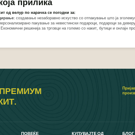
која прилика
ит од велур по нарачка се погодни за:
дирање
: создавање незаборавно искуство со отпакување што ја зголему
персонализирано пакување за невестински подароци, подароци за девер
:
Економични решенија за трговци на големо со накит, бутици и онлајн пр
Пријав
 ПРЕМИУМ
произ
КИТ.
ПОВЕЌЕ
КУПУВАЈТЕ ОД
БЛОГ