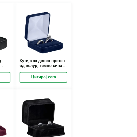
д
Кутија за двоен прстен
од велур, темно сина |
вање
Решенија за пакување
 по
на луксузен накит по
Цитирај сега
k
нарачка – Richpack