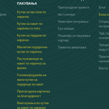
ПАКУВАЊА
Прилагодени проекти
Блог
Кутии за прстени по
рфем
бестселери
База н
нарачка
Нови пристигнувања
Според
Кутии за накит по
на про
нарачка со лого
Еко избори
Зад сц
Кутии за ѓердани по
Решенија за пакување
основи
нарачка
хартија
Трендо
Магнетни подарочни
Паметна амбалажа
индуст
кутии по нарачка
Практи
Послужавници за
начини
накит по нарачка за
фиоки
Вести 
Големопродажба на
мали кутии за
подароци за накит
Прилагодена картичка
за благодарност
Вметнувања во кутии
за накит по нарачка