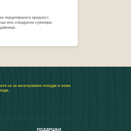
ва перцепираната вредност.
уши или специјални сувенири.
одавници.
ете се за ексклузивни понуди и нови
води.
ПОДДРШКИ