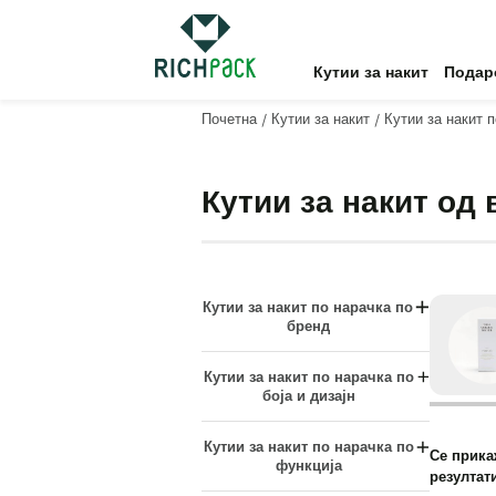
Кутии за накит
Подар
Почетна
/
Кутии за накит
/
Кутии за накит 
Кутии за накит од
Кутии за накит по нарачка по
бренд
Кутии за накит Bvlgari
Кутии за накит по нарачка по
Картие кутии за накит
боја и дизајн
Сваровски кутии за накит
Црни кутии за накит
Кутии за накит Тифани и Ко
Кутии за накит по нарачка по
Јаглен од сива боја
Се прика
функција
резултат
Dazzle Multi Color
Кутии за накит отпорни на