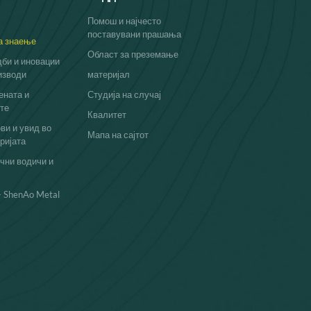
Помош и најчесто
поставувани прашања
а знаење
Област за преземање
би и иновации
изводи
материјал
ената и
Студија на случај
те
Квалитет
ви и увид во
Мапа на сајтот
ријата
чни водичи и
- ShenAo Metal