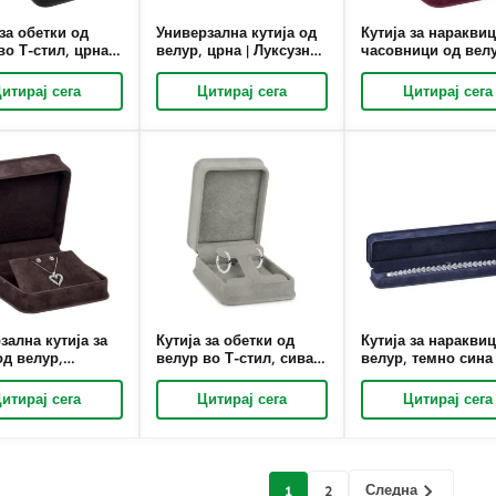
 за обетки од
Универзална кутија од
Кутија за нараквиц
во Т-стил, црна |
велур, црна | Луксузно
часовници од вел
ја за пакување
пакување на накит и
бургундска | Реше
сузен накит по
решенија за
за пакување и
итирај сега
Цитирај сега
Цитирај сега
а – Richpack
прикажување по
прикажување на н
нарачка – Richpack –
по нарачка – Rich
Richpack
зална кутија за
Кутија за обетки од
Кутија за наракви
од велур,
велур во Т-стил, сива |
велур, темно сина 
а | Решенија за
Пакување на луксузен
Пакување на лукс
жување и
накит по нарачка –
накит по мерка –
итирај сега
Цитирај сега
Цитирај сега
ње на накит по
Richpack
Richpack – Richpac
а – Richpack –
ck
Следна
1
2