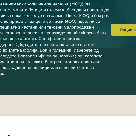
 минимални количини за нарачка (MOQ) им
апите, малите бутици и големите брендови пристап до
тии за накит од велур на големо. Ниска MOQ и брз рок
те во прифатливи цени со ниски MOQ, идеални за
специјални настани или тековни малопродажни
Опции з
дноставен процес на производство обезбедува брза
ање на квалитетот. Сеопфатни опции за
дирање: Додадете го вашето лого со елегантно
 во златна фолија. Бои и големини: Изберете од
аведете Pantone нијанси по нарачка; прилагодете
чни типови на накит. Внатрешни карактеристики:
пена, кадифени перници или свилени ленти за
а.