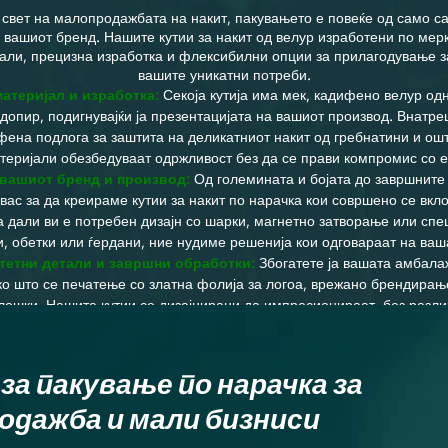
 свет на малопродажбата на накит, пакувањето е повеќе од само сад
 вашиот бренд. Нашите кутии за накит од велур изработени по ме
јали, прецизна изработка и флексибилни опции за прилагодување за
вашите уникатни потреби.
атеријал и изработка:
Секоја кутија има мек, кадифено велур одн
 допир, подигнувајќи ја презентацијата на вашиот производ. Внатр
ена подлога за заштита на деликатниот накит од гребнатини и о
теријали обезбедуваат одржливост без да се прави компромис со е
вашиот бренд и производ:
Од големината и бојата до завршните 
вас за да креираме кутии за накит по нарачка кои совршено се вкл
а дали ви е потребен дизајн со шарки, магнетно затворање или с
и, обетки или ѓердани, ние нудиме решенија кои одговараат на ваша
етни детали и завршни обработки:
Збогатете ја вашата амбал
ко што се печатење со златна фолија за логоа, врежано брендира
ошки. Нашите кутии се дизајнирани да импресионираат, без разли
алопродажно прикажување, подарување или дистрибуција на голем
за пакување по нарачка за
одажба и мали бизниси