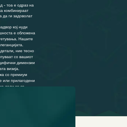
 - тоа е одраз на
рка комбинираат
 да ги задоволат
адвор кој нуди
ешноста е обложена
штетувања. Нашите
леганцијата.
детали, ние тесно
опуваат со вашиот
пецифични димензии
та визија.
ажа со премиум
ње или прилагодени
ка дали се за
о.