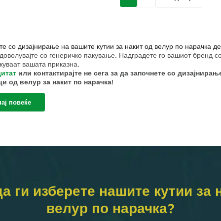
а
е со дизајнирање на вашите кутии за накит од велур по нарачка де
доволувајте со генеричко пакување. Надградете го вашиот бренд со 
жуваат вашата приказна.
цитат
или контактирајте не сега за да започнете со дизајнирањ
и од велур за накит по нарачка!
ени за да импресионираат и изградени за да траат. Трансформирајт
уксузни, прилагодливи кутии за накит од велур - каде што квалитет
ај повеќе
а ги изберете нашите кутии за 
велур по нарачка?