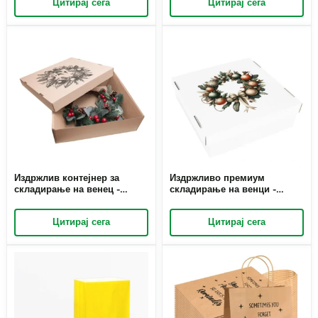
Цитирај сега
Цитирај сега
Richpack
Издржлив контејнер за
Издржливо премиум
складирање на венец -
складирање на венци -
штитете го негуваниот
зачувајте ги вашите венци
празничен декор со
со најголема леснотија
Цитирај сега
Цитирај сега
леснотија