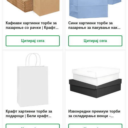
Кафеави хартиени торби за
Сини хартиени торби за
пазарење со рачки | Крафт
пазарење за пакување накит
хартиени торби за накит за
| Елегантни сини торби за
подароци | Richpack
подароци | Richpack
Цитирај сега
Цитирај сега
Крафт хартиени торби за
Извонредни премиум торби
подароци | Бели крафт
за складирање венци -
торби за пакување на накит
зачувајте ги вашите венци
за малопродажба во бутик |
во стил