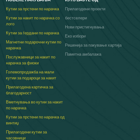
Кутии за прстени по нарачка
Прилагодени проекти
Кутии за накит по нарачка со
бестселери
лого
Нови пристигнувања
Кутии за ѓердани по нарачка
Еко избори
Магнетни подарочни кутии по
Решенија за пакување хартија
нарачка
Паметна амбалажа
Послужавници за накит по
нарачка за фиоки
Големопродажба на мали
кутии за подароци за накит
Прилагодена картичка за
благодарност
Вметнувања во кутии за накит
по нарачка
Кутии за прстени по нарачка од
винтиџ
Прилагодени кутии за
часовници