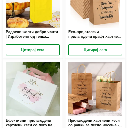
Радосни жолти добри чанти
Еко-пријателски
| Изработено од тенка
прилагодени крафт хартиени
хартија со искривени рачки
кеси за одржлива употреба -
за носење подароци за
Цврсти крафт хартиени кеси
Цитирај сега
Цитирај сега
радосно ширење
со Richpack
Ефективни прилагодени
Прилагодени хартиени кеси
хартиени кеси со лого на
со рачки за лесно носење -