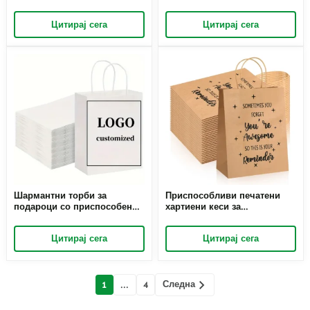
големо - брендирани
Практични хартиени кеси со
хартиени кеси на големо со
цврсти рачки
Цитирај сега
Цитирај сега
Richpack
Шармантни торби за
Приспособливи печатени
подароци со приспособено
хартиени кеси за
лого за специјални
персонализиран допир -
подароци - брендирани
хартиени кеси по мерка со
Цитирај сега
Цитирај сега
торби за подароци за да ги
вашите дизајни
издвоите вашите подароци
Мислења
Следна
1
...
4
навигација