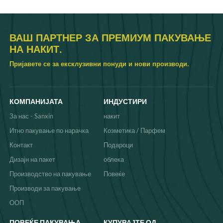
ВАШ ПАРТНЕР ЗА ПРЕМИУМ ПАКУВАЊЕ
НА НАКИТ.
Пријавете се за ексклузивни понуди и нови производи.
КОМПАНИЈАТА
ИНДУСТИРИ
За нас - Sanxin
накит
Итно пакување по нарачка
Козметика / Парфем
Контакт
Подароци
Дизајн на пакет
облека
Производство на пакување
Повеќе
Производи за пакување
ООП
ПОВЕЌЕ ПАКУВАЊА
КУПУВАЈТЕ ОД