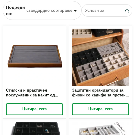
Подреди
по:
Стилски и практичен
Заштитни организатори за
послужавник за накит од
фиоки со кадифе за прстени
дрво од Richpack –
и алки | Прилагодени
Организирајте со елеганција
решенија за складирање за
Цитирај сега
Цитирај сега
трговците на накит на кои
им е потребна висока
презентација