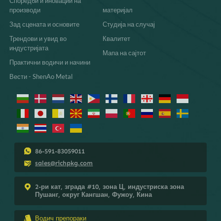
Споредби и иновации на
прикажување, организација или заштита.
Давање приоритет
квалитетна конструкција
производи
материјал
и можност за прилагодување
гарантира
Зад сцената и основите
Студија на случај
дека инвестирате во решение кое
навистина функционира.
Трендови и увид во
Квалитет
индустријата
Мапа на сајтот
Практични водичи и начини
Вести - ShenAo Metal
86-591-83059011
sales@richpkg.com
2-ри кат, зграда #10, зона Ц, индустриска зона
Пушанг, округ Кангшан, Фужоу, Кина
Водич препораки