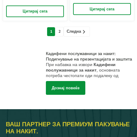
за складирање накит |
нарачка | Елегантни
Совршен за организиран
Цитирај сега
решенија за продавници за
Цитирај сега
шалтер на малопродажба и
накит од висока класа и
трговци со накит во бутици
потреби за изложбени
салони
Мислења
Следна
1
2
навигација
Кадифени послужавници за накит:
Подигнување на презентацијата и заштита
При набавка на извори
Кадифени
послужавници за накит
, основната
потреба честопати оди подалеку од
едноставно складирање. Станува збор за
искористување на уникатните својства на
Дознај повеќе
кадифето – неговото
луксузна текстура,
богат изглед и заштитна мекост
– за
специфични деловни апликации, од
подобрување на малопродажните изложби
до внимателно организирање на вреден
инвентар.
ВАШ ПАРТНЕР ЗА ПРЕМИУМ ПАКУВАЊЕ
Зошто велвет? Разбирање на
НА НАКИТ.
привлечноста и примената
Изборот на кадифе е намерен од неколку