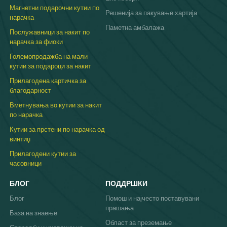
Магнетни подарочни кутии по
презентацијата за клиентите.
Решенија за пакување хартија
нарачка
Прилагодување на Velvet Solutions според
вашите потреби
Паметна амбалажа
Послужавници за накит по
Освен стандардните опции,
нарачка за фиоки
постигнувањето на совршено вклопување и
функција е често клучно:
Големопродажба на мали
Прецизно вклопување:
Влошки за
кутии за подароци за накит
фиоки за накит по нарачка од кадифе
се
Прилагодена картичка за
од суштинско значење кога стандардните
благодарност
големини не се доволни, обезбедувајќи
максимално искористување на просторот и
Вметнувања во кутии за накит
беспрекорен изглед во мебелот или
по нарачка
изложбените единици по мерка.
Избор на материјал и боја:
Изборот на
Кутии за прстени по нарачка од
вистинската боја и квалитет на кадифето го
винтиџ
усогласува послужавникот со идентитетот
Прилагодени кутии за
на брендот и специфичниот накит што се
часовници
презентира, влијаејќи на целокупното
искуство на клиентите.
На крајот на краиштата, избирање на
БЛОГ
ПОДДРШКИ
правото
Кадифени послужавници за
Блог
Помош и најчесто поставувани
накит
вклучува усогласување на вродените
прашања
придобивки од материјалот со вашите
База на знаење
специфични деловни барања за
Област за преземање