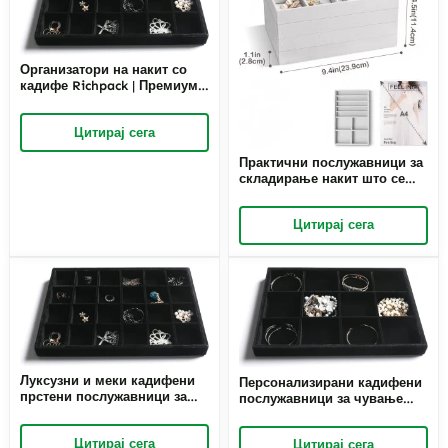
Организатори на накит со
кадифе Richpack | Премиум
пакување за трговци со
накит на кои им требаат
Цитирај сега
безбедни и елегантни
решенија за складирање
Практични послужавници за
складирање накит што се
наложуваат | Ефикасни
решенија за складирање за
Цитирај сега
златари кои бараат опции за
заштеда на простор и
организиран приказ на накит
Луксузни и меки кадифени
Персонализирани кадифени
прстени послужавници за
послужавници за чување
малопродажба |
фин накит | Прилагодени
Софистицирани и
решенија за складирање и
Цитирај сега
Цитирај сега
издржливи решенија за
прикажување за врвни