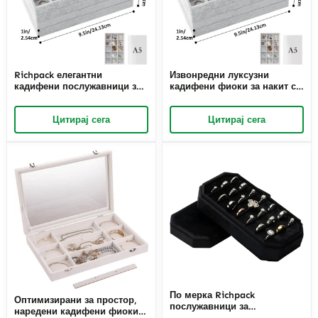
Richpack елегантни
Извонредни луксузни
кадифени послужавници за
кадифени фиоки за накит со
прстени и нараквици што
сопствени прегради |
може да се редат еден врз
Нарачани решенија за
Цитирај сега
Цитирај сега
друг | Прилагодлива
приказ за изложби на накит
организација за продавници
од висока класа и шалтери
за накит и трговци со е-
за малопродажба
трговија на кои им е
потребно ефикасно
складирање
По мерка Richpack
Оптимизирани за простор,
послужавници за
наредени кадифени фиоки
изложување на накит по