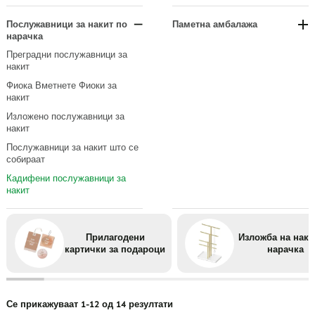
Прикажува приврзок
По тип на рачка
По материјал
Персонализирани ознаки за
Модуларни полици за накит
подароци
Прикажува прстен
По материјал или облога
По употреба
Послужавници за накит по
Паметна амбалажа
Преносливи организатори на
нарачка
Еко-пријателско пакување
Гледајте прикази
според големината на
накит
Преградни послужавници за
накит
Фиока Вметнете Фиоки за
накит
Изложено послужавници за
накит
Послужавници за накит што се
собираат
Кадифени послужавници за
накит
Прилагодени
Изложба на наки
картички за подароци
нарачка
Се прикажуваат 1-12 од 14 резултати