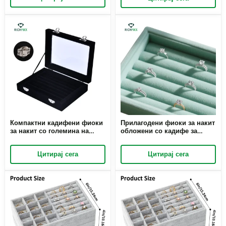
накит за продавници за
збирки накит во
накит кои бараат елегантни
малопродажба и приватна
витрини во продавницата
употреба
Компактни кадифени фиоки
Прилагодени фиоки за накит
за накит со големина на
обложени со кадифе за
патување со сигурно
витрини | Прилагодени
затворање | Идеален за
решенија за презентација за
Цитирај сега
Цитирај сега
претставници за продажба
салони за убав накит и
на накит и трговци на мало
луксузни бутици
кои бараат преносни
решенија за приказ