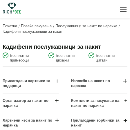
Почетна
/
Повеќе пакувања
/
Послужавници за накит по нарачка
/
Кадифени послужавници за накит
Кадифени послужавници за накит
Бесплатни
Бесплатни
Бесплатни
примероци
дизајни
цитати
Прилагодени картички за
Изложба на накит по
подароци
нарачка
Ознаки за роденден и
Екран на нараквица/ангина
благодарност
Сетови за приказ
Организатор за накит по
Комплети за пакување на
Висечки картички за
нарачка
накит по нарачка
Прикази на обетки
прикажување
Изложби за накит на шалтер
Висечки дисплеи
Ознаки за одмор и свадба
Организатори на фиоки
Хартиени кеси за накит по
Прилагодени торбички за
Прикази на ѓердан
нарачка
накит
Картички за приказ на накит
Организатори за висечки накит