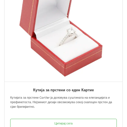
Кутија за прстени со еден Картие
Кутијата за прстени Cartier ја доловува суштината на елеганцијата и
префинетоста. Нејзиниот дизајн овозможува секој скапоцен прстен да
сјае брилијантно.
Цитирај сега