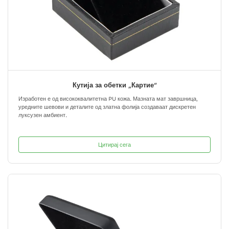
Кутија за обетки „Картие“
Изработен е од висококвалитетна PU кожа. Мазната мат завршница,
уредните шевови и деталите од златна фолија создаваат дискретен
луксузен амбиент.
Цитирај сега