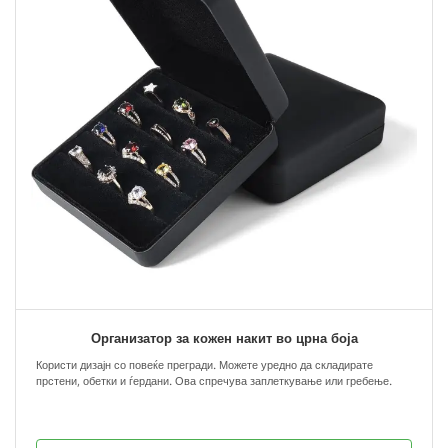
Организатор за кожен накит во црна боја
Користи дизајн со повеќе прегради. Можете уредно да складирате
прстени, обетки и ѓердани. Ова спречува заплеткување или гребење.