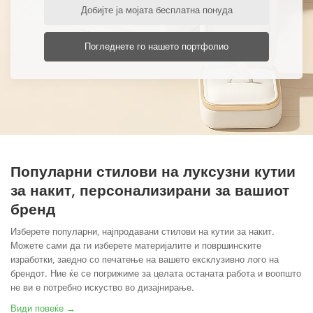
Добијте ја мојата бесплатна понуда
Погледнете го нашето портфолио
Популарни стилови на луксузни кутии
за накит, персонализирани за вашиот
бренд
Изберете популарни, најпродавани стилови на кутии за накит.
Можете сами да ги изберете материјалите и површинските
изработки, заедно со печатење на вашето ексклузивно лого на
брендот. Ние ќе се погрижиме за целата останата работа и воопшто
не ви е потребно искуство во дизајнирање.
Види повеќе →