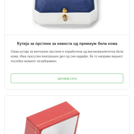
Кутија за прстени за невеста од премиум бела кожа
Оваа кутија за венчални прстени е изработена од висококвалитетна бела
кожа. Има луксузен внатрешен дел од син кадифе. Ќе го направи вашиот
посебен момент незаборавен.
Цитирај сега