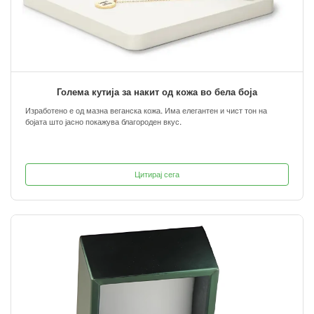
Голема кутија за накит од кожа во бела боја
Изработено е од мазна веганска кожа. Има елегантен и чист тон на
бојата што јасно покажува благороден вкус.
Цитирај сега