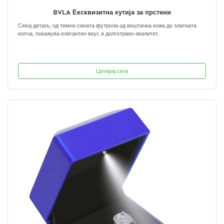
BVLA Ексквизитна кутија за прстени
Секој детаљ, од темно сината футрола од вештачка кожа до златната
копча, покажува елегантен вкус и долготраен квалитет.
Цитирај сега