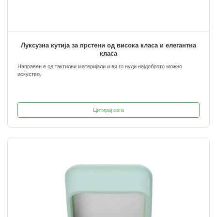
Луксузна кутија за прстени од висока класа и елегантна
класа
Направен е од тактилни материјали и ви го нуди најдоброто можно
искуство.
Цитирај сега