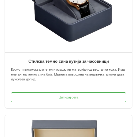
Стилска темно сина кутија за часовници
Користи висококвалитетен и издржлив материјал од вештачка кожа. Има
елегантна темно сина боја. Мазната површина на вештачката кожа дава
луксузен допир.
Цитирај сега