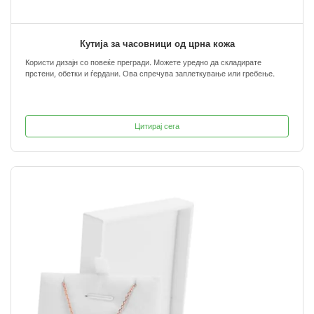
Кутија за часовници од црна кожа
Користи дизајн со повеќе прегради. Можете уредно да складирате
прстени, обетки и ѓердани. Ова спречува заплеткување или гребење.
Цитирај сега