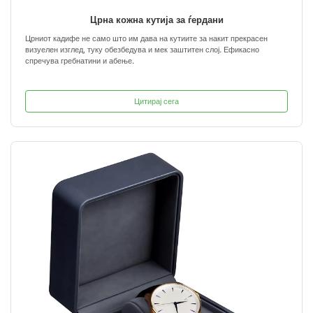
Црна кожна кутија за ѓердани
Црниот кадифе не само што им дава на кутиите за накит прекрасен
визуелен изглед, туку обезбедува и мек заштитен слој. Ефикасно
спречува гребнатини и абење.
Цитирај сега