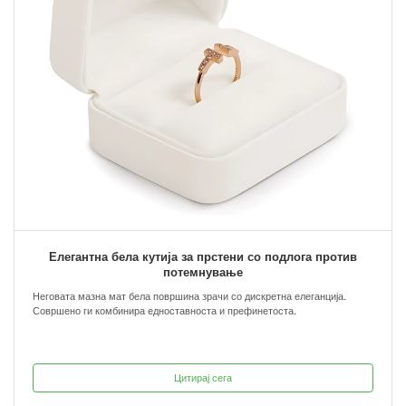
Елегантна бела кутија за прстени со подлога против
потемнување
Неговата мазна мат бела површина зрачи со дискретна елеганција.
Совршено ги комбинира едноставноста и префинетоста.
Цитирај сега