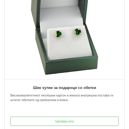
Шик кутии за подароци со обетки
Висококвалитетниот еколошки картон и меката внатрешна постава ги
штитат обетките од гребнатини и влага.
Цитирај сега