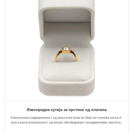
Извонредна кутија за прстени од платина
Елегантната надворешност од вештачка кожа во боја на слонова коска и
луксузната внатрешност од велур обезбедуваат ненадминлива заштита.