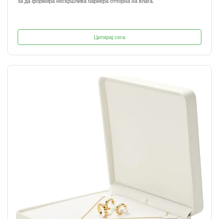
за да формира нескршлива бариера отпорна на влага.
Цитирај сега