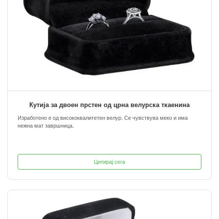
Кутија за двоен прстен од црна велурска ткаенина
Изработено е од висококвалитетен велур. Се чувствува меко и има
нежна мат завршница.
Цитирај сега