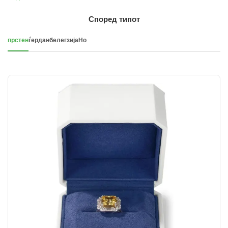
Според типот
прстен
ѓердан
белегзија
Но