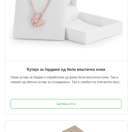
Кутија за ѓердани од бела вештачка кожа
Оваа кутија за ѓердан е изработена од фина бела вештачка кожа. Таа е
повеќе од обична кутија за складирање. Таа е симбол на елегантен вкус.
Цитирај сега