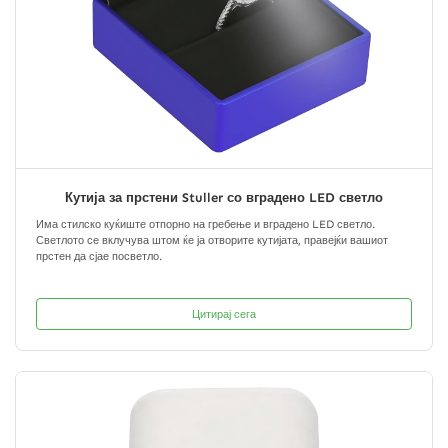
Кутија за прстени Stuller со вградено LED светло
Има стилско куќиште отпорно на гребење и вградено LED светло.
Светлото се вклучува штом ќе ја отворите кутијата, правејќи вашиот
прстен да сјае посветло.
Цитирај сега