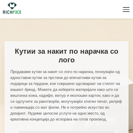
прилагодени кутии за накит со лого на големо
Кутии за накит по нарачка со
лого
Продаваме кутии за накит со лого по нарачка, почнувајќи од
едноставни кутии за прстени до впечатливи кутии за
подароци за ѓердани, кои совршено одговараат на стилот на
вашиот бренд. Можете да изберете материјали како што се
вештачка кожа, кадифе, велур и еколошки картон, како и да
се одлучите за ракотворби, вклучувајќи златен печат, релјеф
и ламинација со мат филм. Не е потребно искуство во
дизајнот. Нудиме целосни услуги на едно место, од
креативна концепција до испорака на готов производ.