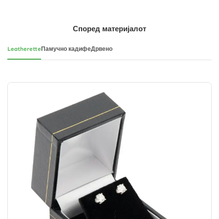
Според материјалот
Leatherette
Памучно кадифе
Дрвено