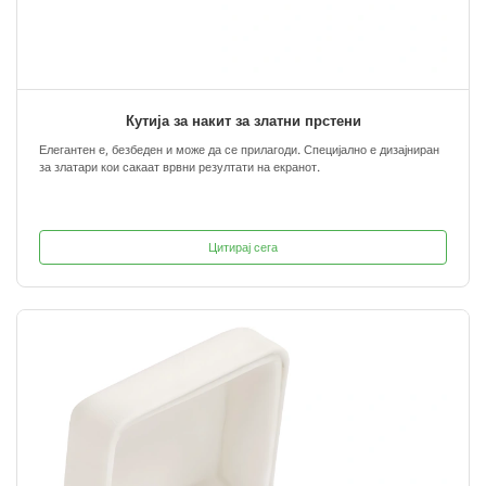
Кутија за накит за златни прстени
Елегантен е, безбеден и може да се прилагоди. Специјално е дизајниран
за златари кои сакаат врвни резултати на екранот.
Цитирај сега