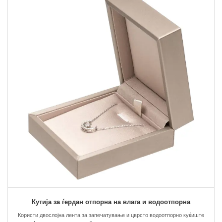
Кутија за ѓердан отпорна на влага и водоотпорна
Користи двослојна лента за запечатување и цврсто водоотпорно куќиште