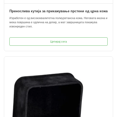
Пренослива кутија за прикажување прстени од црна кожа
Изработен е од висококвалитетна полиуретанска кожа. Неговата мазна и
мека површина е одлична на допир, а мат завршницата покажува
извонреден стил.
Цитирај сега