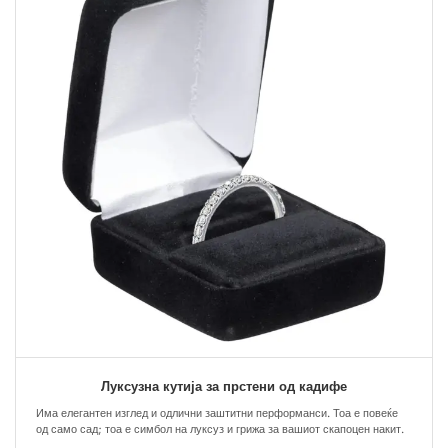
Луксузна кутија за прстени од кадифе
Има елегантен изглед и одлични заштитни перформанси. Тоа е повеќе
од само сад; тоа е симбол на луксуз и грижа за вашиот скапоцен накит.