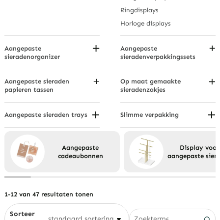
Ringdisplays
Horloge displays
Aangepaste
Aangepaste
sieradenorganizer
sieradenverpakkingssets
Sieradendisplays voor op het
aanrecht
Aangepaste sieraden
Op maat gemaakte
Ladeorganisatoren
papieren tassen
sieradenzakjes
Op handvattype
Op materiaal
Hangende sieradenorganizers
Op materiaal of coating
Door gebruik
Aangepaste sieraden trays
Slimme verpakking
Modulaire sieradenrekken
Compartimentele
Eco-vriendelijke verpakking
Op maat
Draagbare sieradenorganizers
sieradenlades
Lade-inzetstuk sieradenlades
Aangepaste
Display voor
cadeaubonnen
aangepaste sier
Sieraden vitrines
Stapelbare sieradenbakjes
Sieradenbakjes van fluweel
1-12 van 47 resultaten tonen
Sorteer