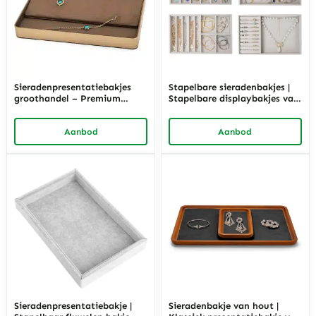
Sieradenpresentatiebakjes
Stapelbare sieradenbakjes |
groothandel – Premium
Stapelbare displaybakjes van
metaal en microvezel, bruin,
fluweel | Richpack
11.81″L x 7.87″B x 1.18″H |
Aanbod
Aanbod
Richpack
Sieradenpresentatiebakje |
Sieradenbakje van hout |