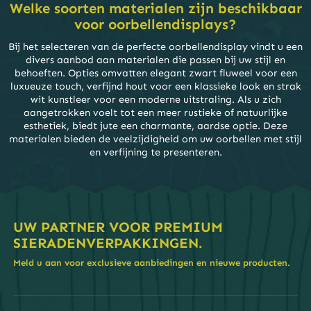
creëren. Overweeg ze daarnaast te
Welke soorten materialen zijn beschikbaar
gebruiken in pop-upwinkels of
voor oorbellendisplays?
seizoensmarkten om voorbijgangers aan te
trekken en de winkelervaring te verbeteren.
Bij het selecteren van de perfecte oorbellendisplay vindt u een
Of het nu gaat om winkelomgevingen,
divers aanbod aan materialen die passen bij uw stijl en
gemeenschapsevenementen of persoonlijke
behoeften. Opties omvatten elegant zwart fluweel voor een
collecties thuis,
Rijke verpakking
kunnen
luxueuze touch, verfijnd hout voor een klassieke look en strak
op verschillende manieren worden
wit kunstleer voor een moderne uitstraling. Als u zich
neergezet om oorbellen te presenteren,
aangetrokken voelt tot een meer rustieke of natuurlijke
zodat u uw sieraden op een stijlvolle en
esthetiek, biedt jute een charmante, aardse optie. Deze
professionele manier kunt presenteren.
materialen bieden de veelzijdigheid om uw oorbellen met stijl
en verfijning te presenteren.
UW PARTNER VOOR PREMIUM
SIERADENVERPAKKINGEN.
Meld u aan voor exclusieve aanbiedingen en nieuwe producten.