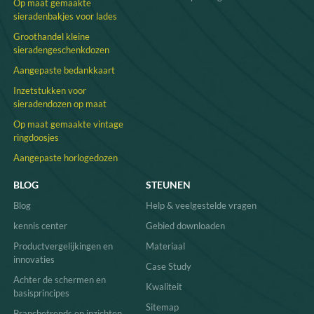
Op maat gemaakte
sieradenbakjes voor lades
Groothandel kleine
sieradengeschenkdozen
Aangepaste bedankkaart
Inzetstukken voor
sieradendozen op maat
Op maat gemaakte vintage
ringdoosjes
Aangepaste horlogedozen
BLOG
STEUNEN
Blog
Help & veelgestelde vragen
kennis center
Gebied downloaden
Productvergelijkingen en
Materiaal
innovaties
Case Study
Achter de schermen en
Kwaliteit
basisprincipes
Sitemap
Branchetrends en inzichten