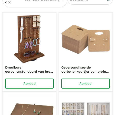
op:
Draaibare
Gepersonaliseerde
oorbellenstandaard van bruin
oorbellenkaartjes van bruin
hout | 360°
papier |
oorbellenorganizer voor
Sieradenpresentatiekaartjes
Aanbod
Aanbod
winkelpresentatie | Richpack
van 2 x 2 cm voor
detailhandel en groothandel |
Richpack