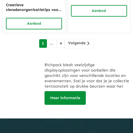
Ruimtebesparende Hangende
Creatieve
Sieradendozen en
sieradenorganisatietips voor
Aanbod
Wandkasten met
gestroomlijnde opslag –
Spiegelopties
innovatieve oplossingen
Aanbod
zoals de Snap-On
sieradendoos en meer van
Richpack
berichten
Volgende
1
...
4
navigatie
Richpack biedt veelzijdige
displayoplossingen voor oorbellen die
geschikt zijn voor verschillende locaties en
evenementen. Stel je voor dat je je collectie
tentoonstelt op drukke beurzen waar het
trekken van de aandacht essentieel is. Ze
zijn ook perfect voor ambachtelijke beurzen
Meer informatie
waar ambachtslieden graag hun unieke
ontwerpen op een georganiseerde manier
presenteren. Juwelierszaken kunnen
profiteren van elegante displays die hun
mooiste stukken benadrukken en een
uitnodigende ambiance voor klanten