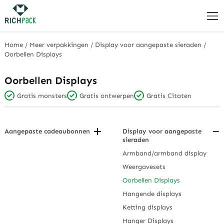
Home
/
Meer verpakkingen
/
Display voor aangepaste sieraden
/
Oorbellen Displays
Oorbellen Displays
Gratis monsters
Gratis ontwerpen
Gratis Citaten
Aangepaste cadeaubonnen
Display voor aangepaste
sieraden
Verjaardags- en bedanklabels
Armband/armband display
Hangende displaykaarten
Weergavesets
Vakantie- en trouwlabels
Oorbellen Displays
Sieraden displaykaarten
Hangende displays
Gepersonaliseerde
cadeaulabels
Ketting displays
Hanger Displays