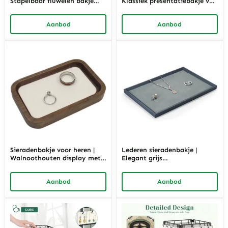
Stapelbaar fluwelen bakje
Klassiek presentatiebakje van
grijs | Richpack
walnoothout | Richpack
Aanbod
Aanbod
Sieradenbakje voor heren |
Lederen sieradenbakje |
Walnoothouten display met
Elegant grijs
fluwelen afwerking | Richpack
presentatiebakje | Richpack
Aanbod
Aanbod