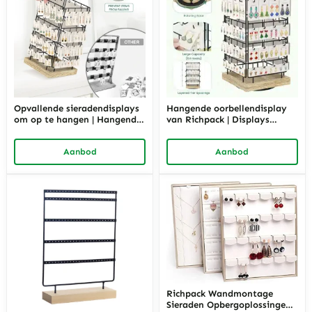
Opvallende sieradendisplays
Hangende oorbellendisplay
om op te hangen | Hangende
van Richpack | Displays
displays om indruk te maken
gericht op oorbellen om uw
met uw sieradenvitrines
oorbellenstijlen te tonen
Aanbod
Aanbod
Richpack Wandmontage
Sieraden Opbergoplossingen |