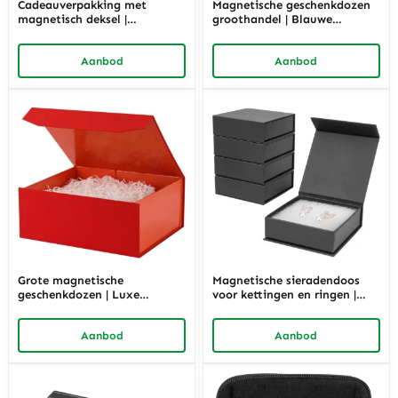
Cadeauverpakking met
Magnetische geschenkdozen
magnetisch deksel |
groothandel | Blauwe
Grafietgrijze, stevige
kartonnen luxe verpakkingen
verpakking voor cadeaus |
in bulk | Richpack
Aanbod
Aanbod
Richpack
Grote magnetische
Magnetische sieradendoos
geschenkdozen | Luxe
voor kettingen en ringen |
verpakking van rood karton |
Zwarte kartonnen verpakking
Richpack
| Richpack
Aanbod
Aanbod