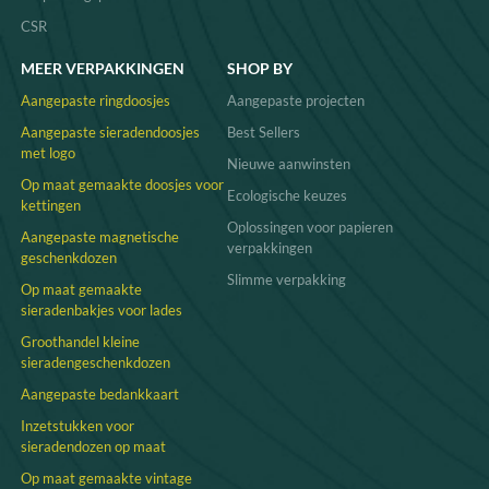
CSR
MEER VERPAKKINGEN
SHOP BY
Aangepaste ringdoosjes
Aangepaste projecten
Aangepaste sieradendoosjes
Best Sellers
met logo
Nieuwe aanwinsten
Op maat gemaakte doosjes voor
Ecologische keuzes
kettingen
Oplossingen voor papieren
Aangepaste magnetische
verpakkingen
geschenkdozen
Slimme verpakking
Op maat gemaakte
sieradenbakjes voor lades
Groothandel kleine
sieradengeschenkdozen
Aangepaste bedankkaart
Inzetstukken voor
sieradendozen op maat
Op maat gemaakte vintage