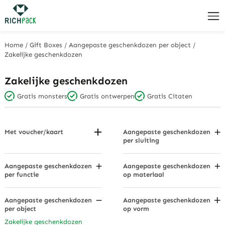
Home
/
Gift Boxes
/
Aangepaste geschenkdozen per object
/
Zakelijke geschenkdozen
Zakelijke geschenkdozen
Gratis monsters
Gratis ontwerpen
Gratis Citaten
Met voucher/kaart
Aangepaste geschenkdozen
per sluiting
Juwelenbonnen
(Cadeaubonnendozen/Enveloppen)
Lade Geschenkdozen
Flip - Top geschenkdozen
Aangepaste geschenkdozen
Aangepaste geschenkdozen
per functie
op materiaal
Geschenkdoos met deksels
Mandendozen
Acryl & PVC Display
Magnetische Dozen
Geschenkdozen
Verzenddozen
Aangepaste geschenkdozen
Aangepaste geschenkdozen
Stapelbare geschenkdozen
Kartonnen mandjes
per object
op vorm
Reisgeschenkdozen
Envelop geschenkdozen
Stoffen geschenkdozen
Zakelijke geschenkdozen