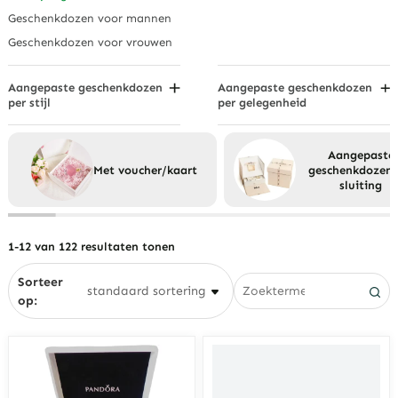
Opbergdozen voor
Geveldozen
trouwjurken
Leren geschenkdozen
Geschenkdozen voor mannen
Hoedendozen
Wijn geschenkdozen
Papieren geschenkdozen
Geschenkdozen voor vrouwen
Hartvormige geschenkdozen
Houten geschenkdozen
Zeshoekige doos
Aangepaste geschenkdozen
Aangepaste geschenkdozen
per stijl
per gelegenheid
Rechthoekige geschenkdozen
Ambachtelijke geschenkdozen
Jubileum geschenkdozen
Koffer Geschenkdozen
Luxe geschenkdozen
Verjaardagscadeau dozen
Aangepaste
Kransdozen
Met voucher/kaart
geschenkdozen 
Minimalistische dozen
Kerst geschenkdozen
sluiting
Vintage dozen
Valentijnsdag geschenkdozen
Bruiloft Geschenkdozen
1-12 van 122 resultaten tonen
Sorteer
op: