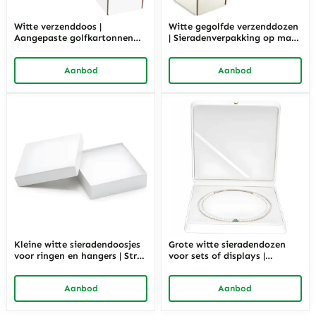
Witte verzenddoos |
Witte gegolfde verzenddozen
Aangepaste golfkartonnen
| Sieradenverpakking op maat
verpakking voor sieraden –
– Richpack
Richpack
Aanbod
Aanbod
Kleine witte sieradendoosjes
Grote witte sieradendozen
voor ringen en hangers | Strak
voor sets of displays |
design, zachte inleg |
Magnetisch deksel,
Richpack OEM Solutions
inzetstukken, aangepast
Aanbod
Aanbod
ontwerp | Richpack
Groothandel