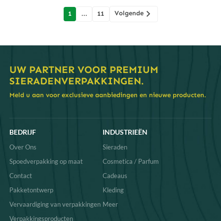
berichten
Volgende
1
...
11
navigatie
UW PARTNER VOOR PREMIUM
SIERADENVERPAKKINGEN.
Meld u aan voor exclusieve aanbiedingen en nieuwe producten.
BEDRIJF
INDUSTRIEËN
Over Ons
Sieraden
Spoedverpakking op maat
Cosmetica / Parfum
Contact
Cadeaus
Pakketontwerp
Kleding
Vervaardiging van verpakkingen
Meer
Verpakkingsproducten