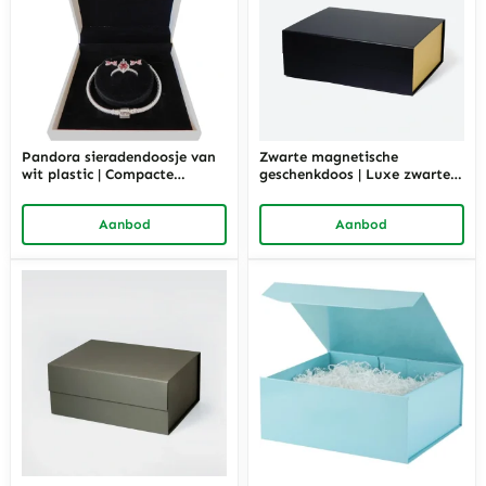
Pandora sieradendoosje van
Zwarte magnetische
wit plastic | Compacte
geschenkdoos | Luxe zwarte
geschenkverpakking voor
en gouden stevige verpakking
armbanden
| Richpack
Aanbod
Aanbod