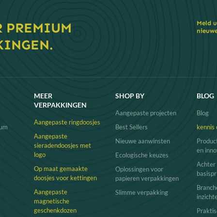
eissieradendoos ontworpen voor de moderne jetsetter
 maar ruim, onze
leren reissieradendoos
is de ultieme metgezel voor 
Meld u
R PREMIUM
 Het strakke design, gecombineerd met superieur vakmanschap, maa
nieuwe
 te beschermen terwijl u onderweg bent.
KINGEN.
 de luxe uitstraling van uw sieradenmerk met een leren verpakking o
MEER
SHOP BY
BLOG
VERPAKKINGEN
Aangepaste projecten
Blog
Aangepaste ringdoosjes
fum
Best Sellers
kennis 
Aangepaste
Nieuwe aanwinsten
Product
sieradendoosjes met
en inno
logo
Ecologische keuzes
Achter
Op maat gemaakte
Oplossingen voor
basispr
doosjes voor kettingen
papieren verpakkingen
Branch
Aangepaste
Slimme verpakking
inzicht
magnetische
geschenkdozen
Praktis