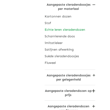
Met diamanten bezette
Aangepaste sieradendoosjes
Oorbellenhouder
sieradendoosjes
per materiaal
Sieradendoosjes
Gouden sieradendoosjes
Lichte dozen
Kartonnen dozen
Mat Zwart
Horloge Opberg Sieradendozen
Stof
Metaalbeige
Waterdichte sieradendoosjes
Echte leren sieradendozen
Gepatroneerde sieradendoosjes
Scharnierende doos
imitatieleer
Satijnen afwerking
Suède sieradendoosjes
Fluweel
Aangepaste sieradendoosjes
per gelegenheid
Jubileum sieraden dozen
Aangepaste sieradendozen op
Kerstmis
prijs
Pasen
Betaalbare sieradendozen
Vaderdag
Aangepaste sieradendozen
Sieradendozen met