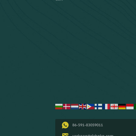
86-591-83059011
verkoop@richpkg.com