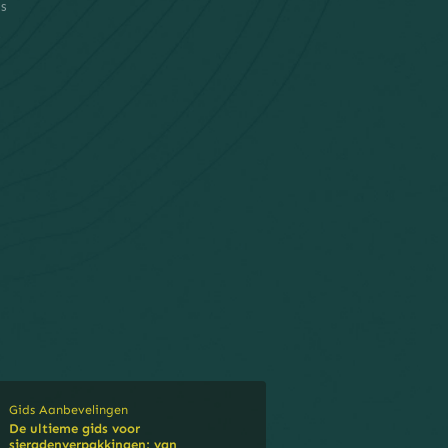
's
s
Gids Aanbevelingen
De ultieme gids voor
sieradenverpakkingen: van