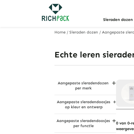
Sieraden dozen
Home
/
Sieraden dozen
/
Aangepaste sier
Echte leren sierad
Aangepaste sieradendozen
per merk
Bvlgari Sieradendozen
Aangepaste sieradendoosjes
Cartier sieradendoosjes
op kleur en ontwerp
Swarovski sieradendoosjes
Zwarte sieradendoosjes
Tiffany & Co. Sieradendozen
Aangepaste sieradendoosjes
Houtskool grijs
0 van 0-r
per functie
weergeve
Verblindend veelkleurig
Stofdichte sieradendozen