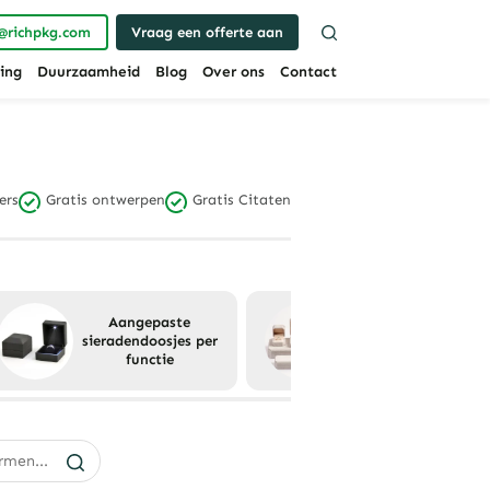
@richpkg.com
Vraag een offerte aan
ing
Duurzaamheid
Blog
Over ons
Contact
ers
Gratis ontwerpen
Gratis Citaten
Aangepaste
Aangepaste
sieradendoosjes per
sieradendoosjes per
functie
materiaal