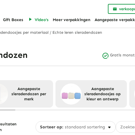
verkoop
Gift Boxes
Video's
Meer verpakkingen
Aangepaste verpakk
adendoosjes per materiaal
/
Echte leren sieradendozen
endozen
Gratis monst
Aangepaste
Aangepaste
sieradendozen per
sieradendoosjes op
merk
kleur en ontwerp
esultaten
Sorteer op:
n