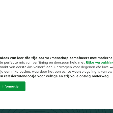
ndoos van leer die tijdloos vakmanschap combineert met moderne
e perfecte mix van verfijning en duurzaamheid met
Rijke verpakkin
akt van eersteklas volnerf leer. Ontworpen voor degenen die luxe wa
ijd een rijke patina, waardoor het een echte weerspiegeling is van uw
en reissieradendoosje voor veilige en stijlvolle opslag onderweg
radenliefhebbers die reizen, onze
echte leren reissieradendoos
biedt
ge sluitingen om uw stukken perfect georganiseerd te houden. Ontwo
 informatie
n ​​en tegelijkertijd een verfijnde elegantie te behouden, zorgt deze 
blijven, waar u ook gaat.
box van leer met beschermende compartimenten voor uw horloges
horloges in onberispelijke staat met onze
leren horlogedoos
, met i
ende verdelers. De natuurlijke eigenschappen van echt leer creëren 
t tegen vocht en externe schade, waardoor het een essentieel onderd