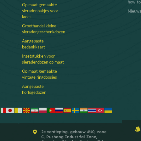
how-to
Op maat gemaakte
sieradenbakjes voor
Nieuw
lades
Groothandel kleine
sieradengeschenkdozen
Aangepaste
bedankkaart
Inzetstukken voor
sieradendozen op maat
Op maat gemaakte
vintage ringdoosjes
Aangepaste
horlogedozen
2e verdieping, gebouw #10, zone
C, Pushang Industrial Zone,