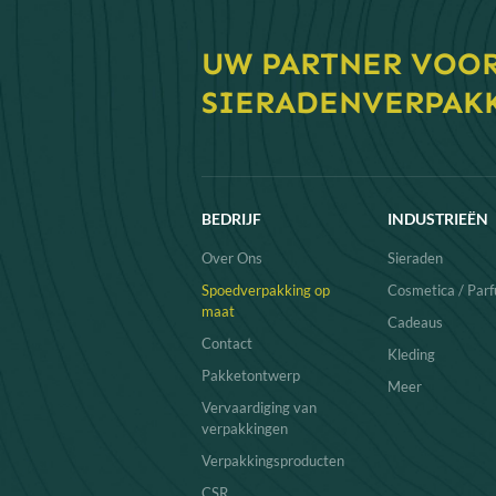
Leren r
Compact
UW PARTNER VOO
zoeken.
sieraden
SIERADENVERPAK
Vergroot
maat!
BEDRIJF
INDUSTRIEËN
Over Ons
Sieraden
Spoedverpakking op
Cosmetica / Par
maat
Cadeaus
Contact
Kleding
Pakketontwerp
Meer
Vervaardiging van
verpakkingen
Verpakkingsproducten
CSR