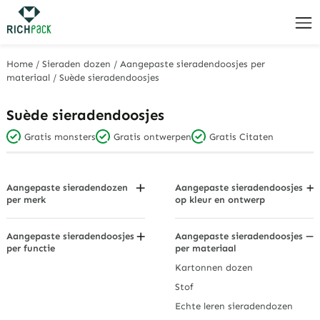
Home
/
Sieraden dozen
/
Aangepaste sieradendoosjes per
materiaal
/
Suède sieradendoosjes
Suède sieradendoosjes
Gratis monsters
Gratis ontwerpen
Gratis Citaten
Aangepaste sieradendozen
Aangepaste sieradendoosjes
per merk
op kleur en ontwerp
Bvlgari Sieradendozen
Zwarte sieradendoosjes
Cartier sieradendoosjes
Houtskool grijs
Aangepaste sieradendoosjes
Aangepaste sieradendoosjes
per functie
per materiaal
Swarovski sieradendoosjes
Verblindend veelkleurig
Stofdichte sieradendozen
Kartonnen dozen
Tiffany & Co. Sieradendozen
Met diamanten bezette
Oorbellenhouder
sieradendoosjes
Stof
Sieradendoosjes
Gouden sieradendoosjes
Echte leren sieradendozen
Lichte dozen