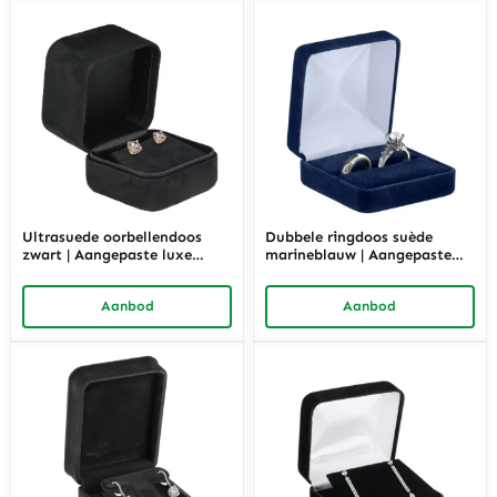
Ultrasuede oorbellendoos
Dubbele ringdoos suède
zwart | Aangepaste luxe
marineblauw | Aangepaste
sieradenverpakkingsoplossing
luxe
en – Richpack
sieradenverpakkingsoplossing
Aanbod
Aanbod
en – Richpack