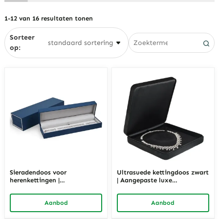
kettingen
Eyewear
1-12 van 16 resultaten tonen
Kettingdozen
Sorteer
Hangende dozen
op:
Ringdozen
Sieradendoos voor
Ultrasuede kettingdoos zwart
herenkettingen |
| Aangepaste luxe
Marineblauwe suède
sieradenverpakkingen en
verpakking die niet in de
displayoplossingen –
Aanbod
Aanbod
knoop raakt | Richpack
Richpack