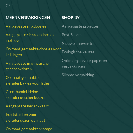
CSR
MEER VERPAKKINGEN
SHOP BY
Aangepaste ringdoosjes
Aangepaste projecten
Aangepaste sieradendoosjes
Best Sellers
met logo
Nieuwe aanwinsten
Op maat gemaakte doosjes voor
Ecologische keuzes
kettingen
Oplossingen voor papieren
Aangepaste magnetische
verpakkingen
geschenkdozen
Slimme verpakking
Op maat gemaakte
sieradenbakjes voor lades
Groothandel kleine
sieradengeschenkdozen
Aangepaste bedankkaart
Inzetstukken voor
sieradendozen op maat
Op maat gemaakte vintage