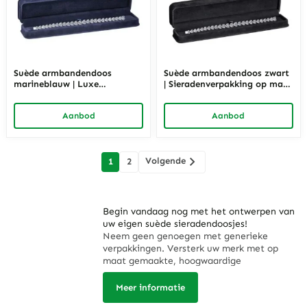
Suède armbandendoos
Suède armbandendoos zwart
marineblauw | Luxe
| Sieradenverpakking op maat
sieradenverpakking op maat
– Richpack
– Richpack
Aanbod
Aanbod
berichten
Volgende
1
2
navigatie
Begin vandaag nog met het ontwerpen van
uw eigen suède sieradendoosjes!
Neem geen genoegen met generieke
verpakkingen. Versterk uw merk met op
maat gemaakte, hoogwaardige
sieradendoosjes die uw verhaal vertellen.
Vraag een offerte aan
of neem nu contact
Meer informatie
met ons op en begin met het ontwerpen