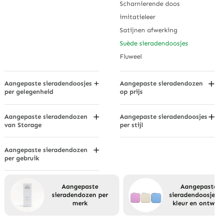
Mat Zwart
Scharnierende doos
Horloge Opberg
Metaalbeige
imitatieleer
Sieradendozen
Gepatroneerde
Satijnen afwerking
Waterdichte sieradendoosjes
sieradendoosjes
Suède sieradendoosjes
Fluweel
Aangepaste sieradendoosjes
Aangepaste sieradendozen
per gelegenheid
op prijs
Jubileum sieraden dozen
Betaalbare sieradendozen
Kerstmis
Sieradendozen met
Aangepaste sieradendozen
Aangepaste sieradendoosjes
beleggingskwaliteit
van Storage
per stijl
Pasen
Gecompartimenteerde
2-delige doos
Luxe sieradendozen
Vaderdag
sieradendozen
Doos gevuld met katoen
Aangepaste sieradendozen
Waardevolle sieradendozen
Afstudeercadeau
Displaystandaard
per gebruik
Ladeboxen
sieradendoosjes
Sieradendozen
Enkelbanddozen
Mappen en rollen
Halloween
Lade Sieradendoosjes
Armbanddozen/armbanddozen
Aangepaste
Aangepaste
Lichte dozen
Sieradendoosjes voor
Hangende sieradendoosjes
sieradendozen per
sieradendoosjes
Aangepaste sieradendozen
Moederdag
Nieuwigheid
merk
kleur en ontwe
voor heren
Draaiende sieradendoosjes
Dankzegging
Klein sieradendoosje voor
Oorbeldozen