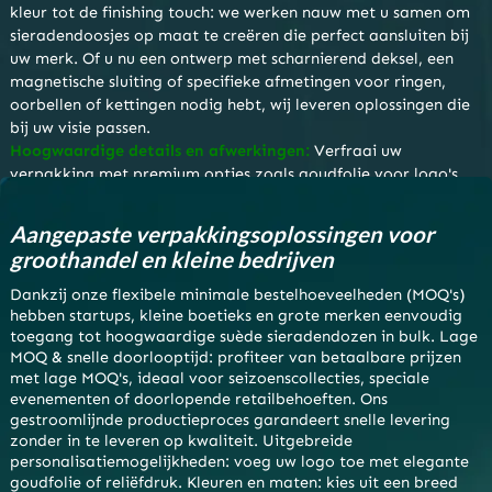
kleur tot de finishing touch: we werken nauw met u samen om
sieradendoosjes op maat te creëren die perfect aansluiten bij
uw merk. Of u nu een ontwerp met scharnierend deksel, een
magnetische sluiting of specifieke afmetingen voor ringen,
oorbellen of kettingen nodig hebt, wij leveren oplossingen die
bij uw visie passen.
Hoogwaardige details en afwerkingen:
Verfraai uw
verpakking met premium opties zoals goudfolie voor logo's,
reliëfdruk op uw merk of gepersonaliseerde inzetstukken.
Onze dozen zijn ontworpen om indruk te maken, of het nu
Aangepaste verpakkingsoplossingen voor
gaat om presentaties in de detailhandel, cadeaus of
groothandel en kleine bedrijven
groothandelsdistributie.
Dankzij onze flexibele minimale bestelhoeveelheden (MOQ's)
hebben startups, kleine boetieks en grote merken eenvoudig
toegang tot hoogwaardige suède sieradendozen in bulk. Lage
MOQ & snelle doorlooptijd: profiteer van betaalbare prijzen
met lage MOQ's, ideaal voor seizoenscollecties, speciale
evenementen of doorlopende retailbehoeften. Ons
gestroomlijnde productieproces garandeert snelle levering
zonder in te leveren op kwaliteit. Uitgebreide
personalisatiemogelijkheden: voeg uw logo toe met elegante
goudfolie of reliëfdruk. Kleuren en maten: kies uit een breed