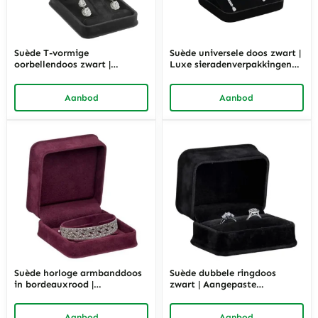
Suède T-vormige
Suède universele doos zwart |
oorbellendoos zwart |
Luxe sieradenverpakkingen
Aangepaste luxe
en op maat gemaakte
sieradenverpakkingsoplossing
displayoplossingen –
Aanbod
Aanbod
en – Richpack
Richpack
Suède horloge armbanddoos
Suède dubbele ringdoos
in bordeauxrood |
zwart | Aangepaste
Aangepaste sieraden
sieradenverpakkingen en
verpakkings- en
displayoplossingen –
Aanbod
Aanbod