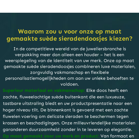
van uw eigen suède geschenkdoosjes voor
sieraden!
Gemaakt om indruk te maken en gebouwd
om lang mee te gaan. Transformeer uw
sieradenpresentatie met onze luxe,
aanpasbare suède sieradendoosjes – waar
Waarom zou u voor onze op maat
kwaliteit en elegantie samenkomen.
gemaakte suède sieradendoosjes kiezen?
In de competitieve wereld van de juweliersbranche is
verpakking meer dan alleen een houder – het is een
weerspiegeling van de identiteit van uw merk. Onze op maat
gemaakte suède sieradendoosjes combineren luxe materialen,
zorgvuldig vakmanschap en flexibele
personalisatiemogelijkheden om aan uw unieke behoeften te
voldoen.
Superieur materiaal en vakmanschap:
Elke doos heeft een
zachte, fluweelachtige suède buitenkant die een luxueuze,
tastbare uitstraling biedt en uw productpresentatie naar een
hoger niveau tilt. De binnenkant is gevoerd met een zachte
fluwelen voering om delicate sieraden te beschermen tegen
krassen en beschadigingen. Onze milieuvriendelijke materialen
garanderen duurzaamheid zonder in te leveren op elegantie.
Op maat gemaakt voor uw merk en product:
Van formaat en