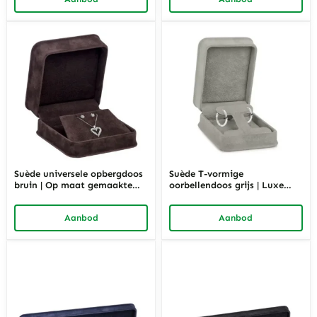
displayoplossingen –
Richpack
Richpack
Suède universele opbergdoos
Suède T-vormige
bruin | Op maat gemaakte
oorbellendoos grijs | Luxe
sieradendisplays en
sieradenverpakking op maat
verpakkingsoplossingen –
– Richpack
Aanbod
Aanbod
Richpack