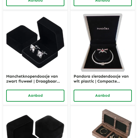
Aanbod
Aanbod
de detailhandel | Richpack
detailhandel en groothandel |
Richpack
Manchetknopendoosje van
Pandora sieradendoosje van
zwart fluweel | Draagbaar
wit plastic | Compacte
display- en geschenkdoosje
geschenkverpakking voor
voor een paar
armbanden
Aanbod
Aanbod
manchetknopen | Richpack