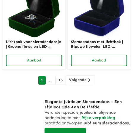
Lichtbak voor sieradendoosje
Sieradendoos met lichtbak |
| Groene fluwelen LED-
Blauwe fluwelen LED-
sieradenverpakking | Richpack
sieradenverpakking | Richpack
Aanbod
Aanbod
berichten
Volgende
1
...
15
navigatie
Elegante Jubileum Sieradendoos – Een
Tijdloos Ode Aan De Liefde
Verander speciale jubilea in blijvende
herinneringen met
Rijke verpakking
prachtig ontworpen
Jubileum sieradendoos
,
gemaakt om de meest waardevolle mijlpalen