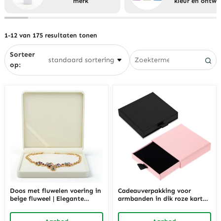
merk
kleur en ontwe
voor heren
Draaiende sieradendoosjes
Klein sieradendoosje voor
Oorbeldozen
kettingen
Eyewear
1-12 van 175 resultaten tonen
Kettingdozen
Sorteer
Hangende dozen
op:
Ringdozen
Doos met fluwelen voering in
Cadeauverpakking voor
beige fluweel | Elegante
armbanden in dik roze karton
geschenk- en opbergdoos
| Elegante verpakking voor
voor sieraden, geschikt voor
armbanden, geschikt voor