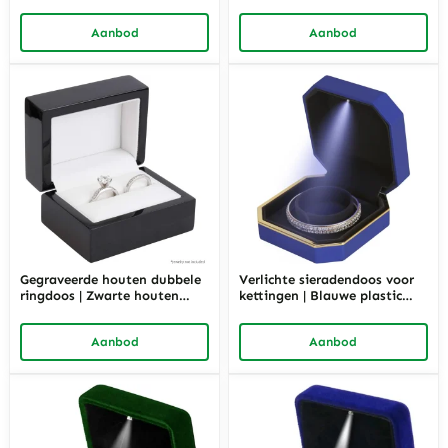
zwarte binnenkant | Richpack
ringen | Richpack
Aanbod
Aanbod
Gegraveerde houten dubbele
Verlichte sieradendoos voor
ringdoos | Zwarte houten
kettingen | Blauwe plastic
sieradenverpakking | Richpack
LED-sieradenverpakking |
Richpack
Aanbod
Aanbod