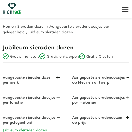
Home
/
Sieraden dozen
/
Aangepaste sieradendoosjes per
gelegenheid
/
Jubileum sieraden dozen
Jubileum sieraden dozen
Gratis monsters
Gratis ontwerpen
Gratis Citaten
Aangepaste sieradendozen
Aangepaste sieradendoosjes
per merk
op kleur en ontwerp
Bvlgari Sieradendozen
Zwarte sieradendoosjes
Cartier sieradendoosjes
Houtskool grijs
Aangepaste sieradendoosjes
Aangepaste sieradendoosjes
per functie
per materiaal
Swarovski sieradendoosjes
Verblindend veelkleurig
Stofdichte sieradendozen
Kartonnen dozen
Tiffany & Co. Sieradendozen
Met diamanten bezette
Oorbellenhouder
Stof
Aangepaste sieradendoosjes
Aangepaste sieradendozen
sieradendoosjes
Sieradendoosjes
per gelegenheid
op prijs
Echte leren sieradendozen
Gouden sieradendoosjes
Betaalbare sieradendozen
Lichte dozen
Jubileum sieraden dozen