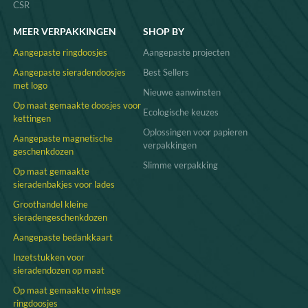
gekoesterde sieraden en voegt tegelijkertijd
CSR
een oprechte touch toe aan uw viering.
Onze collectie combineert sentimentaliteit
MEER VERPAKKINGEN
SHOP BY
met verfijning en is ideaal voor het vieren
van mijlpalen en het beschermen van
Aangepaste ringdoosjes
Aangepaste projecten
kostbare jubileumsieraden.
Vraag een
Aangepaste sieradendoosjes
Best Sellers
offerte aan
en verhoog uw sieradenmerk
met logo
met op maat gemaakte
Nieuwe aanwinsten
sieradendoosontwerpen voor uw jubileum,
Op maat gemaakte doosjes voor
Ecologische keuzes
die de essentie van liefde en toewijding
kettingen
vastleggen.
Oplossingen voor papieren
Aangepaste magnetische
verpakkingen
geschenkdozen
Slimme verpakking
Op maat gemaakte
sieradenbakjes voor lades
Groothandel kleine
sieradengeschenkdozen
Aangepaste bedankkaart
Inzetstukken voor
sieradendozen op maat
Op maat gemaakte vintage
ringdoosjes