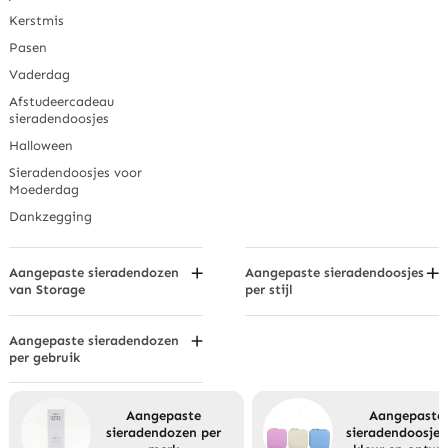
Scharnierende doos
Mat Zwart
Sieradendozen met
Horloge Opberg
Kerstmis
imitatieleer
Metaalbeige
beleggingskwaliteit
Sieradendozen
Pasen
Satijnen afwerking
Gepatroneerde
Luxe sieradendozen
Waterdichte sieradendoosjes
Vaderdag
sieradendoosjes
Suède sieradendoosjes
Waardevolle sieradendozen
Afstudeercadeau
Fluweel
sieradendoosjes
Halloween
Sieradendoosjes voor
Moederdag
Dankzegging
Aangepaste sieradendozen
Aangepaste sieradendoosjes
van Storage
per stijl
Gecompartimenteerde
2-delige doos
sieradendozen
Doos gevuld met katoen
Aangepaste sieradendozen
Displaystandaard
per gebruik
Ladeboxen
Sieradendozen
Enkelbanddozen
Mappen en rollen
Lade Sieradendoosjes
Armbanddozen/armbanddozen
Aangepaste
Aangepaste
Lichte dozen
Hangende sieradendoosjes
sieradendozen per
sieradendoosjes
Aangepaste sieradendozen
Nieuwigheid