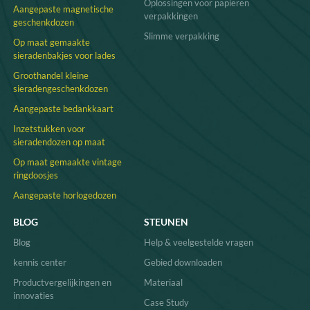
Oplossingen voor papieren
Aangepaste magnetische
verpakkingen
geschenkdozen
Slimme verpakking
Op maat gemaakte
sieradenbakjes voor lades
Groothandel kleine
sieradengeschenkdozen
Aangepaste bedankkaart
Inzetstukken voor
sieradendozen op maat
Op maat gemaakte vintage
ringdoosjes
Aangepaste horlogedozen
BLOG
STEUNEN
Blog
Help & veelgestelde vragen
kennis center
Gebied downloaden
Productvergelijkingen en
Materiaal
innovaties
Case Study