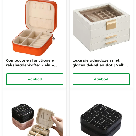
Compacte en functionele
Luxe sieradendozen met
reissieradenkoffer klein –
glazen deksel en slot | Veilige
Bescherm uw sieraden op reis
en stijlvolle opslag voor
hoogwaardige sieraden
Aanbod
Aanbod
Richpack Luxe
sieradenverpakkingsoplossing