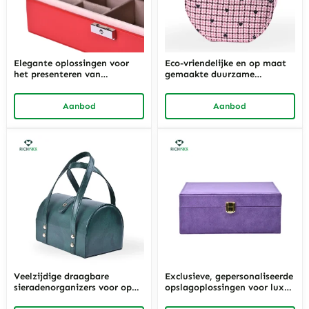
Elegante oplossingen voor
Eco-vriendelijke en op maat
het presenteren van
gemaakte duurzame
sieradendozen voor de
sieradenorganizers voor
detailhandel – aanpasbare
milieubewuste merken |
Aanbod
Aanbod
sieradendisplaydozen en
Perfect voor handelaren die
sieradenopslagdisplays van
prioriteit geven aan groene
Richpack voor het
verpakkingen en design
presenteren van uw collectie
Veelzijdige draagbare
Exclusieve, gepersonaliseerde
sieradenorganizers voor op
opslagoplossingen voor luxe
reis met compartimenten |
sieraden | Richpack Op maat