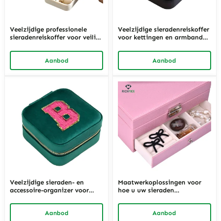
Veelzijdige professionele
Veelzijdige sieradenreiskoffer
sieradenreiskoffer voor veilige
voor kettingen en armbanden
en stijlvolle organisatie |
| Aanpasbare en veilige
Aanpasbare alles-in-één
sieradendraagtas van
Aanbod
Aanbod
sieradendraagtas van
Richpack voor professioneel
Richpack
reizen
Veelzijdige sieraden- en
Maatwerkoplossingen voor
accessoire-organizer voor
hoe u uw sieraden
stijlvolle opslag – Op maat
organiseert - hoogwaardige
gemaakte sieradenorganizer
sieradendozen, lade-
Aanbod
Aanbod
in de buurt en
organizers en kettinghouders