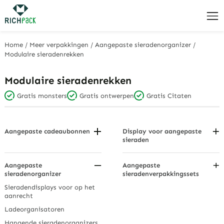
Home
/
Meer verpakkingen
/
Aangepaste sieradenorganizer
/
Modulaire sieradenrekken
Modulaire sieradenrekken
Gratis monsters
Gratis ontwerpen
Gratis Citaten
Aangepaste cadeaubonnen
Display voor aangepaste
sieraden
Verjaardags- en bedanklabels
Armband/armband display
Hangende displaykaarten
Weergavesets
Aangepaste
Aangepaste
Vakantie- en trouwlabels
sieradenorganizer
sieradenverpakkingssets
Oorbellen Displays
Sieraden displaykaarten
Sieradendisplays voor op het
Hangende displays
aanrecht
Gepersonaliseerde
cadeaulabels
Ketting displays
Ladeorganisatoren
Hanger Displays
Hangende sieradenorganizers