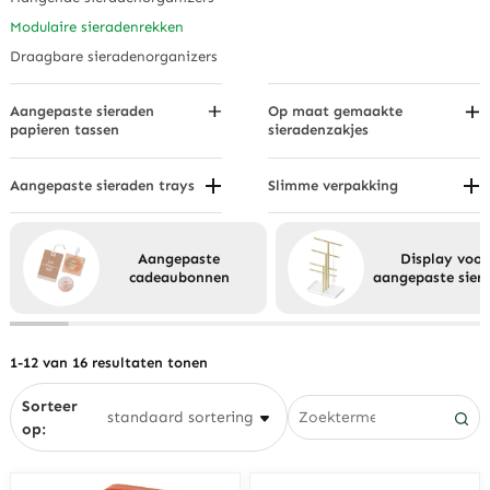
Ringdisplays
Modulaire sieradenrekken
Horloge displays
Draagbare sieradenorganizers
Aangepaste sieraden
Op maat gemaakte
papieren tassen
sieradenzakjes
Op handvattype
Op materiaal
Op materiaal of coating
Door gebruik
Aangepaste sieraden trays
Slimme verpakking
Compartimentele
Eco-vriendelijke verpakking
Op maat
sieradenlades
Lade-inzetstuk sieradenlades
Aangepaste
Display voor
cadeaubonnen
aangepaste sier
Sieraden vitrines
Stapelbare sieradenbakjes
Sieradenbakjes van fluweel
1-12 van 16 resultaten tonen
Sorteer
op: