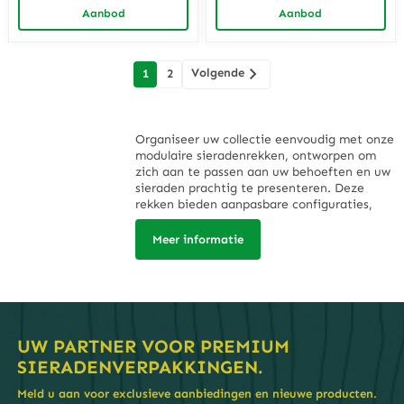
Ideaal voor juwelierszaken
gemaakte opslag voor luxe
Aanbod
Aanbod
die op zoek zijn naar handige
juweliers die op zoek zijn
en georganiseerde
naar unieke branding en
reisoplossingen
bescherming
berichten
Volgende
1
2
navigatie
Organiseer uw collectie eenvoudig met onze
modulaire sieradenrekken, ontworpen om
zich aan te passen aan uw behoeften en uw
sieraden prachtig te presenteren. Deze
rekken bieden aanpasbare configuraties,
waardoor ze ideaal zijn voor het organiseren
van kettingen, armbanden, ringen en
Meer informatie
oorbellen op een nette en toegankelijke
manier. Hun strakke en veelzijdige ontwerp
zorgt ervoor dat ze naadloos in elke ruimte
passen, of het nu gaat om een ​​winkeldisplay
of een persoonlijk sieradenstation. Onze
modulaire sieradenrekken zijn gemaakt van
UW PARTNER VOOR PREMIUM
duurzame, hoogwaardige materialen en
SIERADENVERPAKKINGEN.
bieden stabiliteit en elegantie. De gladde
afwerkingen en doordachte lay-outs zorgen
Meld u aan voor exclusieve aanbiedingen en nieuwe producten.
ervoor dat elk stuk wordt beschermd tegen