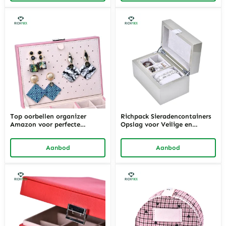
opslagoplossingen voor
voor elegante en functionele
thuis- en winkeldisplays
opslag
Top oorbellen organizer
Richpack Sieradencontainers
Amazon voor perfecte
Opslag voor Veilige en
sieradenopslag – Amazon
Stijlvolle Organisatie |
ketting organizers en beste
Veelzijdige Armband
Aanbod
Aanbod
sieraden organizers met
Opbergdoos en Sieraden
aanpasbare opties van
Organisator Oplossingen voor
Richpack
op het Aanrecht