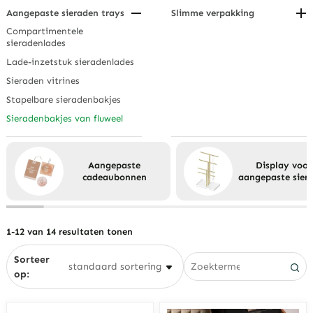
Ringdisplays
Op materiaal of coating
Door gebruik
Aangepaste sieraden trays
Slimme verpakking
Modulaire sieradenrekken
Eco-vriendelijke verpakking
Horloge displays
Op maat
Compartimentele
Draagbare sieradenorganizers
sieradenlades
Lade-inzetstuk sieradenlades
Sieraden vitrines
Stapelbare sieradenbakjes
Sieradenbakjes van fluweel
Aangepaste
Display voor
cadeaubonnen
aangepaste sier
1-12 van 14 resultaten tonen
Sorteer
op: