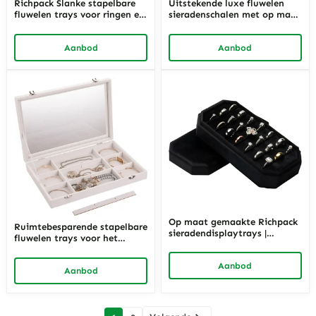
Richpack Slanke stapelbare
Uitstekende luxe fluwelen
fluwelen trays voor ringen en
sieradenschalen met op maat
armbanden | Aanpasbare
gemaakte compartimenten |
organisatie voor
Op maat gemaakte
Aanbod
Aanbod
juwelierszaken en e-
displayoplossingen voor
commercehandelaren die
hoogwaardige
efficiënte opslag nodig
sieradenexposities en
hebben
verkoopbalies
Op maat gemaakte Richpack
Ruimtebesparende stapelbare
sieradendisplaytrays |
fluwelen trays voor het
Elegante oplossingen voor
opbergen van sieraden |
luxe juwelierszaken en
Perfect voor georganiseerde
Aanbod
showroomdisplays
Aanbod
winkeldisplays en
boetiekjuweliers
berichten