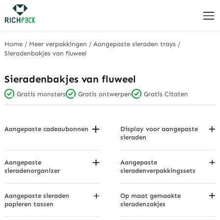
Home
/
Meer verpakkingen
/
Aangepaste sieraden trays
/
Sieradenbakjes van fluweel
Sieradenbakjes van fluweel
Gratis monsters
Gratis ontwerpen
Gratis Citaten
Aangepaste cadeaubonnen
Display voor aangepaste
sieraden
Verjaardags- en bedanklabels
Armband/armband display
Hangende displaykaarten
Weergavesets
Aangepaste
Aangepaste
Vakantie- en trouwlabels
sieradenorganizer
sieradenverpakkingssets
Oorbellen Displays
Sieraden displaykaarten
Sieradendisplays voor op het
Hangende displays
aanrecht
Gepersonaliseerde
Aangepaste sieraden
Op maat gemaakte
cadeaulabels
Ketting displays
Ladeorganisatoren
papieren tassen
sieradenzakjes
Hanger Displays
Op handvattype
Op materiaal
Hangende sieradenorganizers