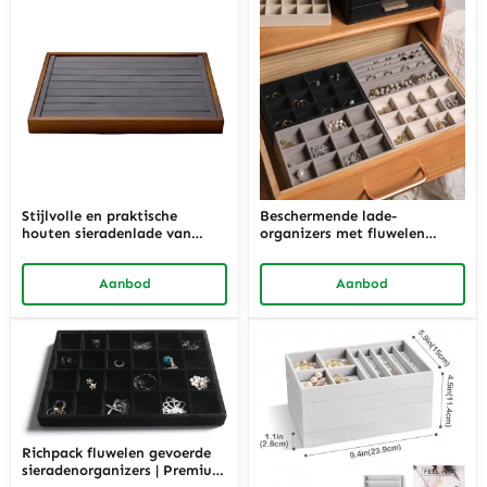
Stijlvolle en praktische
Beschermende lade-
houten sieradenlade van
organizers met fluwelen
Richpack – Organiseer in
voering voor ringen en
elegantie
armbanden | Op maat
Aanbod
Aanbod
gemaakte opbergoplossingen
voor juweliers die een
hoogwaardige presentatie
nodig hebben
Richpack fluwelen gevoerde
sieradenorganizers | Premium