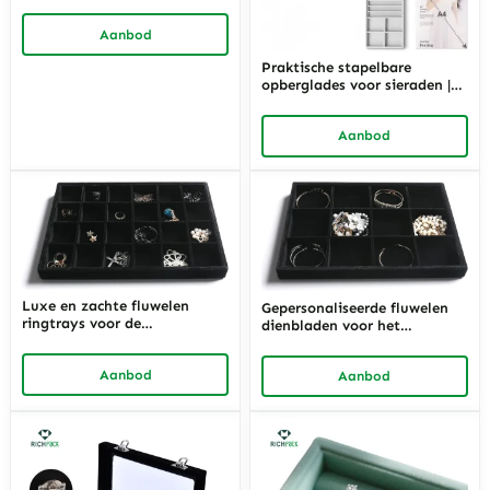
verpakking voor juweliers die
veilige en elegante
Aanbod
opslagoplossingen nodig
hebben
Praktische stapelbare
opberglades voor sieraden |
Efficiënte opbergoplossingen
voor juweliers die op zoek
Aanbod
zijn naar ruimtebesparende
en georganiseerde opties
voor het tentoonstellen van
sieraden
Luxe en zachte fluwelen
Gepersonaliseerde fluwelen
ringtrays voor de
dienbladen voor het
detailhandel | Geavanceerde
opbergen van fijne sieraden |
en duurzame
Aangepaste opslag- en
Aanbod
Aanbod
displayoplossingen voor
displayoplossingen voor
juwelierszaken die op zoek
premium sieradencollecties
zijn naar elegante vitrines in
voor detailhandel en
de winkel
privégebruik