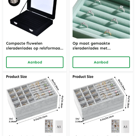
Compacte fluwelen
Op maat gemaakte
sieradenlades op reisformaat
sieradenlades met
met veilige sluitingen |
fluweelvoering voor vitrines |
Ideaal voor
Op maat gemaakte
Aanbod
Aanbod
vertegenwoordigers en
presentatieoplossingen voor
detailhandelaren in sieraden
luxe sieradenshowrooms en
die op zoek zijn naar
luxe boetiekdisplays
draagbare
displayoplossingen