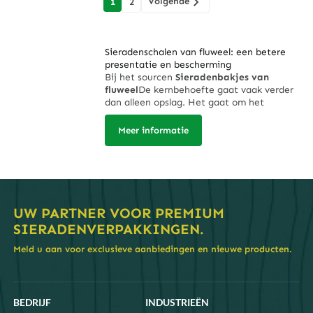
Volgende
1
2
navigatie
Sieradenschalen van fluweel: een betere
presentatie en bescherming
Bij het sourcen
Sieradenbakjes van
fluweel
De kernbehoefte gaat vaak verder
dan alleen opslag. Het gaat om het
benutten van de unieke eigenschappen van
fluweel – de
luxueuze textuur, rijke
Meer informatie
uitstraling en beschermende zachtheid
–
voor specifieke zakelijke toepassingen, van
het verbeteren van winkeldisplays tot het
zorgvuldig organiseren van waardevolle
voorraad.
Waarom fluweel? Inzicht in het beroep en
UW PARTNER VOOR PREMIUM
de toepassing
SIERADENVERPAKKINGEN.
Er is bewust voor fluweel gekozen om
verschillende belangrijke redenen die
Meld u aan voor exclusieve aanbiedingen en nieuwe producten.
relevant zijn voor het behandelen en
presenteren van sieraden:
Verbeterde esthetiek:
De diepe pool en
lichtabsorberende eigenschappen van een
BEDRIJF
INDUSTRIEËN
fluwelen sieraden display tray
Edelstenen