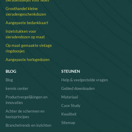
sieradenbakjes voor lades
wanneer standaardafmetingen niet
volstaan. Ze zorgen voor maximale
Groothandel kleine
ruimtebenutting en een naadloze uitstraling
sieradengeschenkdozen
van op maat gemaakte meubels of display-
Aangepaste bedankkaart
eenheden.
Materiaal- en kleurkeuze:
Door de juiste
Inzetstukken voor
kleur en kwaliteit fluweel te kiezen, wordt
sieradendozen op maat
het dienblad afgestemd op de
merkidentiteit en de specifieke sieraden die
Op maat gemaakte vintage
worden gepresenteerd. Dit heeft invloed op
ringdoosjes
de algehele klantervaring.
Aangepaste horlogedozen
Uiteindelijk het juiste kiezen
Sieradenbakjes van fluweel
Het gaat erom
de inherente voordelen van het materiaal af
BLOG
STEUNEN
te stemmen op uw specifieke zakelijke
Blog
Help & veelgestelde vragen
vereisten voor weergave, organisatie of
bescherming.
kwaliteitsconstructie en de
kennis center
Gebied downloaden
mogelijkheid tot maatwerk
zorgt ervoor dat
Productvergelijkingen en
Materiaal
u investeert in een oplossing die écht
innovaties
presteert.
Case Study
Achter de schermen en
Kwaliteit
basisprincipes
Sitemap
Branchetrends en inzichten