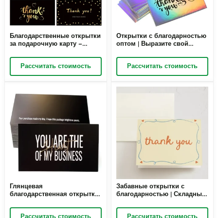
Благодарственные открытки
Открытки с благодарностью
за подарочную карту –
оптом | Выразите свой
элегантный дизайн с
энтузиазм, чтобы
золотой фольгой.
поблагодарить клиентов и
Рассчитать стоимость
Рассчитать стоимость
Благодарственные открытки
произвести на них хорошее
за ваш заказ для малого
впечатление | Оптовая
бизнеса | Richpack Wholesale
продажа от Richpack
Глянцевая
Забавные открытки с
благодарственная открытка |
благодарностью | Складные
Обратная сторона пустая,
открытки с благодарностью
чтобы вы могли оставить
и конвертами | Пустая
Рассчитать стоимость
Рассчитать стоимость
свое личное сообщение |
открытка, рисунок от руки,