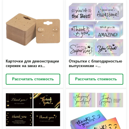
Карточки для демонстрации
Открытки с благодарностью
сережек на заказ из
выпускникам –
коричневой бумаги |
вдохновляющие и
Карточки для демонстрации
мотивационные открытки
Рассчитать стоимость
Рассчитать стоимость
ювелирных изделий
оптом | Richpack Wholesale
размером 2 x 2 дюйма для
розничной и оптовой
торговли | Richpack