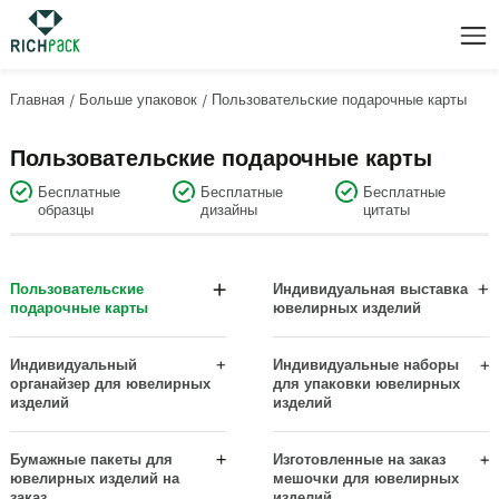
Главная
/
Больше упаковок
/
Пользовательские подарочные карты
Пользовательские подарочные карты
Бесплатные
Бесплатные
Бесплатные
образцы
дизайны
цитаты
Пользовательские
Индивидуальная выставка
подарочные карты
ювелирных изделий
Теги «День рождения» и
Дисплей браслета/браслета
«Спасибо»
Дисплейные наборы
Индивидуальный
Индивидуальные наборы
Подвесные демонстрационные
органайзер для ювелирных
для упаковки ювелирных
Демонстрация сережек
карточки
изделий
изделий
Подвесные дисплеи
Настольные витрины для
Праздничные и свадебные теги
ювелирных изделий
Демонстрация ожерелий
Бумажные пакеты для
Изготовленные на заказ
Карты для демонстрации
Организаторы ящиков
ювелирных изделий на
мешочки для ювелирных
ювелирных изделий
Подвесные дисплеи
заказ
изделий