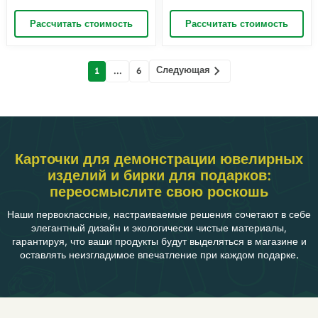
| Благодарственные
элегантные складные
открытки размером 5×7
поздравительные открытки
Рассчитать стоимость
Рассчитать стоимость
дюймов, идеально
для свадьбы, Рождества,
подходящие для бизнеса
Дня святого Валентина,
или личного использования
годовщины – внутри пустые
| Оптовая продажа от
| Richpack Wholesale
Сообщения
Richpack
Следующая
1
...
6
навигации
Карточки для демонстрации ювелирных
изделий и бирки для подарков:
переосмыслите свою роскошь
Наши первоклассные, настраиваемые решения сочетают в себе
элегантный дизайн и экологически чистые материалы,
гарантируя, что ваши продукты будут выделяться в магазине и
оставлять неизгладимое впечатление при каждом подарке.