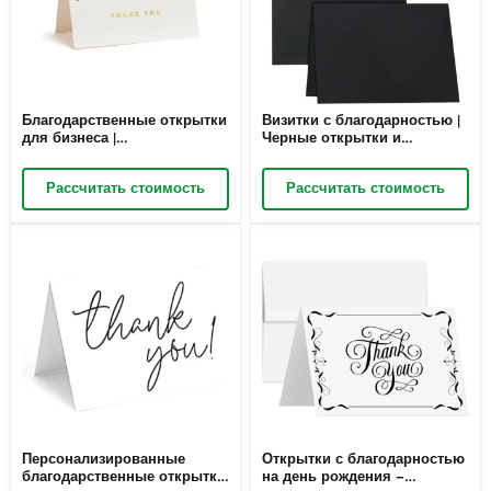
Благодарственные открытки
Визитки с благодарностью |
для бизнеса |
Черные открытки и
Благодарственные открытки
конверты с благодарностью,
с золотой фольгой, пустые
размер 5 x 7 дюймов,
Рассчитать стоимость
Рассчитать стоимость
благодарственные записки
пустые, для печати |
цвета слоновой кости и
Оптовая продажа Richpack
золотой фольгой | Оптовая
продажа от Richpack
Персонализированные
Открытки с благодарностью
благодарственные открытки
на день рождения –