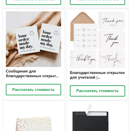
Для свадьбы, девичника,
высококачественная бумага
детского праздника,
| Оптовая продажа Richpack
выпускного, деловой
встречи | Оптовая продажа
Richpack
Сообщения для
Благодарственные открытки
благодарственных открыток
для учителей |
| Необходимые упаковочные
Благодарственные открытки
материалы и товары для
с конвертами | Пустые
Рассчитать стоимость
выражения признательности
Рассчитать стоимость
открытки для свадьбы,
клиентам | Оптовая продажа
девичника, детского
от Richpack
праздника, выпускного,
деловых мероприятий |
Оптовая продажа Richpack