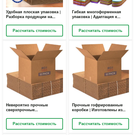
Удобная плоская упаковка |
Гибкая многоформенная
Разборка продукции на
упаковка | Адаптация к
плоские части | Для
любой ситуации | Раскрытие
упрощения логистики
потенциала продукта
Рассчитать стоимость
Рассчитать стоимость
Невероятно прочные
Прочные гофрированные
сверхпрочные
коробки | Изготовлены из
транспортные коробки |
первоклассных материалов |
Созданы для тяжелых
Отличаются
Рассчитать стоимость
Рассчитать стоимость
грузов
исключительной
прочностью