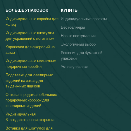
персонализированная подарочная
упаковка
Коробки — идеальный выбор для
БОЛЬШЕ УПАКОВОК
КУПИТЬ
услуг подписки, с индивидуальным
дизайном, который подчеркивает
Индивидуальные коробки для
Индивидуальные проекты
индивидуальность вашего бренда.
колец
Бестселлеры
Изготовленные из экологически чистых
Индивидуальные шкатулки
материалов, эти упаковочные решения не
Новые поступления
для украшений с логотипом
только улучшают презентацию ваших
повторяющихся поставок, но и отражают
Экологичный выбор
Коробочки для ожерелий на
вашу приверженность экологической
заказ
Решения для бумажной
ответственности. Идеально подходит для
упаковки
брендов, стремящихся произвести
Индивидуальные магнитные
стильное впечатление, наша
подарочные коробки
Умная упаковка
индивидуальная упаковка для коробок
Подставки для ювелирных
подписки создана, чтобы впечатлять. Если
изделий на заказ для
вам нужно больше почтовых ящиков,
пожалуйста,
Свяжитесь с нами
!
выдвижных ящиков
Оптовая продажа небольших
подарочных коробок для
ювелирных изделий
Индивидуальная
благодарственная открытка
Вставки для шкатулок для