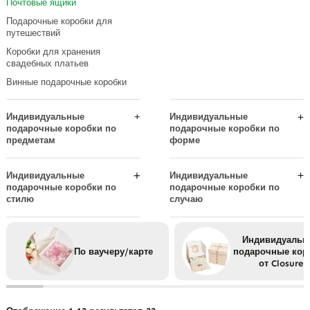
Почтовые ящики
Картонные лотки для корзин
Магнитные коробки
Подарочные коробки для
Тканевые подарочные коробки
Подарочные коробки,
путешествий
складывающиеся в стопку
Кожаные подарочные коробки
Коробки для хранения
свадебных платьев
Бумажные подарочные коробки
Винные подарочные коробки
Деревянные подарочные
коробки
Индивидуальные
Индивидуальные
подарочные коробки по
подарочные коробки по
предметам
форме
Корпоративные подарочные
Подарочные коробки-конверты
коробки
Фронтонные коробки
Индивидуальные
Индивидуальные
Подарочные коробки для
подарочные коробки по
подарочные коробки по
Коробки для шляп
мужчин
стилю
случаю
Подарочные коробки в форме
Подарочные коробки ручной
Подарочные коробки на
Подарочные коробки для
сердца
работы
годовщину
женщин
Индивидуальн
Коробка шестиугольника
Роскошные подарочные
Подарочные коробки на день
По ваучеру/карте
подарочные кор
коробки
рождения
Прямоугольные подарочные
от Closure
коробки
Минималистичные коробки
Рождественские подарочные
коробки
Подарочные коробки для
Винтажные коробки
чемоданов
Подарочные коробки ко Дню