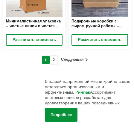
Минималистичная упаковка
Подарочные коробки с
– чистые линии и чистая
сыром ручной работы –
функциональность, новый
изысканный выбор сыров в
взгляд на презентацию
коробках ручной работы,
Рассчитать стоимость
Рассчитать стоимость
продукта с помощью
изысканное наслаждение
минимализма
Сообщения
Следующая
1
2
навигации
В нашей напряженной жизни крайне важно
оставаться организованным и
эффективным.
Ричпак
Ассортимент
почтовых ящиков разработан для
удовлетворения ваших повседневных
потребностей. Для курьерских посылок и
важных документов наши коробки
Подробнее
обеспечивают надежную защиту и
профессиональный вид. Мы предлагаем
широкий выбор материалов, включая