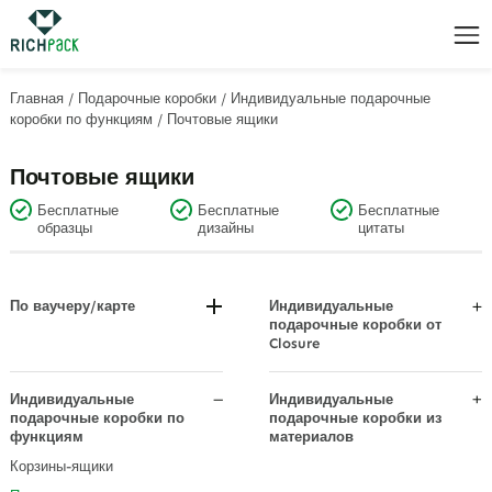
Главная
/
Подарочные коробки
/
Индивидуальные подарочные
коробки по функциям
/
Почтовые ящики
Почтовые ящики
Бесплатные
Бесплатные
Бесплатные
образцы
дизайны
цитаты
По ваучеру/карте
Индивидуальные
подарочные коробки от
Сертификаты на ювелирные
Closure
изделия (подарочные коробки/
конверты)
Подарочные коробки с
выдвижными ящиками
Индивидуальные
Индивидуальные
Flip - Лучшие подарочные
подарочные коробки по
подарочные коробки из
коробки
функциям
материалов
Подарочные коробки из акрила
Подарочная коробка с
Корзины-ящики
и ПВХ
крышками