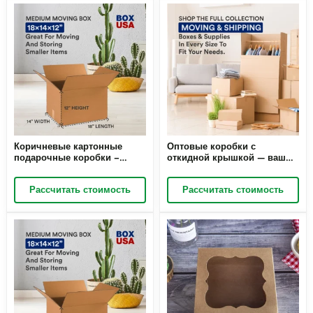
Коричневые картонные
Оптовые коробки с
подарочные коробки –
откидной крышкой — ваш
классика,
экономически выгодный
экономичностьТрадиции в
выбор. Возможны оптовые
Рассчитать стоимость
Рассчитать стоимость
каждой коробке
заказы, гарантированное
качество.