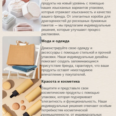
продукты на новый уровень с помощью
наших изысканных вариантов упаковки,
которые отражают изысканность и качество
вашего бренда. От элегантных коробок для
драгоценностей до роскошных бумажных
пакетов — мы предлагаем индивидуальные
решения, которые улучшают процесс
распаковки.
Мода и одежда
Демонстрируйте свою одежду и
аксессуары с помощью стильной и прочной
упаковки. Наши индивидуальные дизайны
помогают создать запоминающееся
присутствие бренда, гарантируя, что ваши
продукты оставят неизгладимое
впечатление у покупателей.
Красота и косметика
Защитите и представьте свои
косметические продукты с помощью
упаковки, которая подчеркивает
элегантность и функциональность. Наши
индивидуальные решения отвечают особым
потребностям косметической
промышленности, от индивидуальных