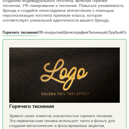
созданию индивидуального логотипа, включая горячее
тиснение, УФ-лакирование и тиснение. Повысьте узнаваемость
бренда и создайте неизгладимое впечатление с помощью
персонализации логотипа премиум-класса, которая
соответствует уникальной идентичности вашего бренда.
Горячего тиснения
УФ-покрытие
Шелкография
Тисненый/Грубый
Гл
Горячего тиснения
Удивите своих клиентов элегантностью горячего тиснения.
Эта первоклассная техника использует тепло и фольгу для
создания металлических и фольгированных акцентов,