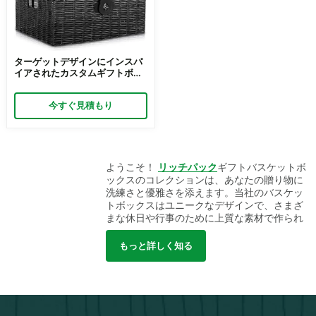
ターゲットデザインにインスパ
イアされたカスタムギフトボッ
クス | 小売業者向けのリッチパ
ックによるエレガントで手頃な
今すぐ見積もり
ギフトパッケージソリューショ
ン
ようこそ！
リッチパック
ギフトバスケットボ
ックスのコレクションは、あなたの贈り物に
洗練さと優雅さを添えます。当社のバスケッ
トボックスはユニークなデザインで、さまざ
まな休日や行事のために上質な素材で作られ
ています。当社のバスケットボックスは、特
に食品ギフトボックスやホリデーギフトな
もっと詳しく知る
ど、あなたの贈り物をより魅力的にします。
当社のバスケットボックスを選んで、あなた
の贈り物を注目の的にしましょう。たとえ
ば、当社のおいしい
スナックギフトボック
ス
あなたの味覚を喜ばせます。これらの厳選