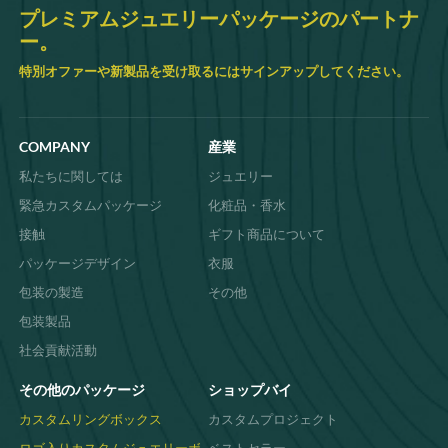
された箱は、さまざまなグルメなお菓子と国
プレミアムジュエリーパッケージのパートナ
際的な味を特徴とする美食の旅を提供しま
ー。
す。エキゾチックなひねりを加えたいなら、
日の出ずる国からのユニークで本格的なスナ
特別オファーや新製品を受け取るにはサインアップしてください。
ックを展示した日本のギフトボックスオプシ
ョンをご覧ください。各ボックスは新鮮さと
品質を保証するために細心の注意を払って組
み立てられており、料理愛好家や企業の贈り
COMPANY
産業
物に最適です。スナックがきれいな状態で届
くことを保証します。そして、私たちの発見
私たちに関しては
ジュエリー
へようこそ
素晴らしいコレクション
ホールマ
ークのギフトボックスやバス＆ボディワーク
緊急カスタムパッケージ
化粧品・香水
スの素敵なギフトボックスなど、当店ではさ
接触
ギフト商品について
まざまなギフトボックスを取り揃えていま
す。急なサプライズに近くのギフトボックス
パッケージデザイン
衣服
が必要な場合でも、大切な人への特別なラン
包装の製造
その他
カスターギフトボックスが必要な場合でも、
当店が対応いたします。当店のセレクション
包装製品
には、お祝いに最適なパーティーシティのギ
フトボックスも取り揃えています。品質を求
社会貢献活動
める方には、Kマートのジュエリーオプショ
ンとエレガントなウォルグリーンのギフトボ
その他のパッケージ
ショップバイ
ックスが美しくマッチします。独自のアイデ
アをお持ちの場合は、パーソナルギフトもサ
カスタムリングボックス
カスタムプロジェクト
ポートいたします。
カスタム化
サービス、よ
ロゴ入りカスタムジュエリーボ
ベストセラー