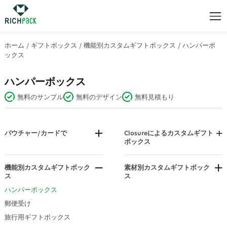
ホーム
/
ギフトボックス
/
機能別カスタムギフトボックス
/
ハンパーボ
ックス
ハンパーボックス
無料のサンプル
無料のデザイン
無料見積もり
バウチャー/カードで
Closureによるカスタムギフト
ボックス
ジュエリーバウチャー（ギフト
バウチャーボックス/封筒）
引き出しギフトボックス
フリップトップギフトボックス
機能別カスタムギフトボック
素材別カスタムギフトボック
ス
ス
蓋付きギフトボックス
アクリル＆PVCディスプレイギ
ハンパーボックス
磁気ボックス
フトボックス
郵便受け
積み重ね可能なギフトボックス
段ボール製バスケットトレイ
旅行用ギフトボックス
布製ギフトボックス