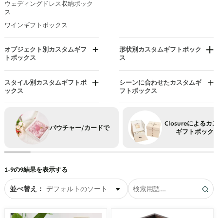
ウェディングドレス収納ボック
レザーギフトボックス
ス
紙のギフトボックス
ワインギフトボックス
木製ギフトボックス
オブジェクト別カスタムギフ
形状別カスタムギフトボック
トボックス
ス
企業向けギフトボックス
封筒ギフトボックス
男性向けギフトボックス
切妻ボックス
スタイル別カスタムギフトボ
シーンに合わせたカスタムギ
ックス
フトボックス
女性向けギフトボックス
帽子箱
職人のギフトボックス
記念日ギフトボックス
ハート型ギフトボックス
高級ギフトボックス
誕生日ギフトボックス
六角形ボックス
Closureによるカ
バウチャー/カードで
ミニマリストボックス
クリスマスギフトボックス
ギフトボック
長方形ギフトボックス
ヴィンテージボックス
バレンタインデーギフトボック
スーツケースギフトボックス
ス
リースボックス
ウェディングギフトボックス
1-9の9結果を表示する
並べ替え：