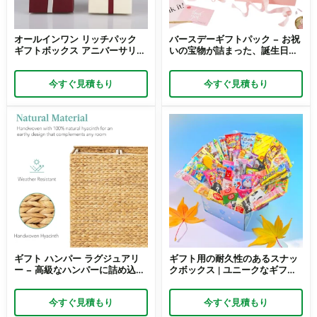
オールインワン リッチパック
バースデーギフトパック – お祝
ギフトボックス アニバーサリー
いの宝物が詰まった、誕生日の
– 一年の思い出と喜びを包み込
喜びを盛り上げる楽しい詰め合
む
わせ
今すぐ見積もり
今すぐ見積もり
ギフト ハンパー ラグジュアリ
ギフト用の耐久性のあるスナッ
ー – 高級なハンパーに詰め込ん
クボックス | ユニークなギフト
だ贅沢なコレクション
体験を提供する日本風スナック
ボックス Richpack のカスタム
今すぐ見積もり
今すぐ見積もり
デザイン