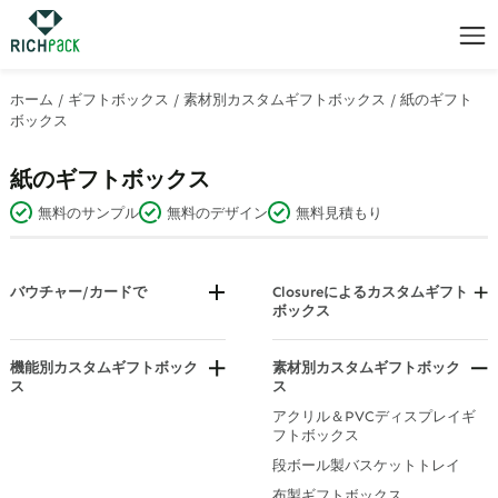
ホーム
/
ギフトボックス
/
素材別カスタムギフトボックス
/
紙のギフト
ボックス
紙のギフトボックス
無料のサンプル
無料のデザイン
無料見積もり
バウチャー/カードで
Closureによるカスタムギフト
ボックス
ジュエリーバウチャー（ギフト
バウチャーボックス/封筒）
引き出しギフトボックス
フリップトップギフトボックス
機能別カスタムギフトボック
素材別カスタムギフトボック
ス
ス
蓋付きギフトボックス
ハンパーボックス
アクリル＆PVCディスプレイギ
磁気ボックス
フトボックス
郵便受け
積み重ね可能なギフトボックス
段ボール製バスケットトレイ
旅行用ギフトボックス
布製ギフトボックス