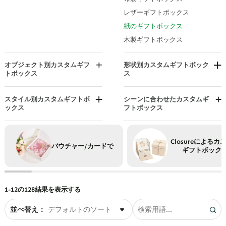
ウェディングドレス収納ボック
ス
レザーギフトボックス
ワインギフトボックス
紙のギフトボックス
木製ギフトボックス
オブジェクト別カスタムギフ
形状別カスタムギフトボック
トボックス
ス
企業向けギフトボックス
封筒ギフトボックス
男性向けギフトボックス
切妻ボックス
スタイル別カスタムギフトボ
シーンに合わせたカスタムギ
ックス
フトボックス
女性向けギフトボックス
帽子箱
職人のギフトボックス
記念日ギフトボックス
ハート型ギフトボックス
高級ギフトボックス
誕生日ギフトボックス
六角形ボックス
Closureによるカ
バウチャー/カードで
ミニマリストボックス
クリスマスギフトボックス
ギフトボック
長方形ギフトボックス
ヴィンテージボックス
バレンタインデーギフトボック
スーツケースギフトボックス
ス
リースボックス
ウェディングギフトボックス
1-12の128結果を表示する
並べ替え：