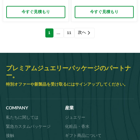
ーパッケージソリューション –
包 – Richpack
Richpack
今すぐ見積もり
今すぐ見積もり
投
次へ
1
...
11
稿
ナ
ビ
ゲ
ー
シ
プレミアムジュエリーパッケージのパートナ
ョ
ー。
ン
特別オファーや新製品を受け取るにはサインアップしてください。
COMPANY
産業
私たちに関しては
ジュエリー
緊急カスタムパッケージ
化粧品・香水
接触
ギフト商品について