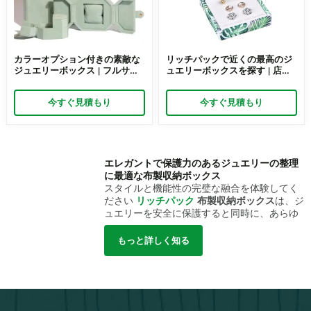
カラーオプション付きの素敵な
リッチパックで近くの最高のジ
ジュエリーボックス | フルサイ
ュエリーボックスを探す | 店舗
ズの美しいジュエリーボックス
小売および卸売向けのパーソナ
Richpack でファンシーでトッ
ライズされたジュエリーボック
今すぐ見積もり
今すぐ見積もり
プクラスのジュエリーボックス
ス、便利でカスタマイズ可能な
を見つけましょう
パッケージソリューション
エレガントで保護力のあるジュエリーの整理
に最適な布製収納ボックス
スタイルと機能性の完璧な融合を体験してく
ださい
リッチパック
布製収納ボックス
は、ジ
ュエリーを安全に保護すると同時に、あらゆ
る空間に優雅さを添えるように設計されてい
ます。高品質の生地で作られたこれらのボッ
もっと詳しく知る
クスは、摩耗に強く、柔らかく贅沢な感触を
提供し、個人用にも小売用にも最適です。
大切なブレスレットをしっかりと保護する布
製ブレスレットボックス
現場の声を力強いメッセージへ。
布製ブレス