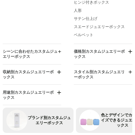
マットブラック
ヒンジ付きボックス
時計収納ジュエリーボックス
メタリックベージュ
人形
防水ジュエリーボックス
模様付きジュエリーボックス
サテン仕上げ
スエードジュエリーボックス
ベルベット
シーンに合わせたカスタムジュ
価格別カスタムジュエリーボ
エリーボックス
ックス
記念日ジュエリーボックス
手頃な価格のジュエリーボック
ス
クリスマス
収納別カスタムジュエリーボ
スタイル別カスタムジュエリ
投資グレードのジュエリーボッ
ックス
ーボックス
イースター
クス
仕切り付きジュエリーボックス
ワンピースボックス
父の日
高級ジュエリーボックス
ディスプレイスタンド ジュエリ
コットン入りボックス
用途別カスタムジュエリーボ
卒業祝いのジュエリーボックス
ーボックス
ックス
価値あるジュエリーボックス
引き出しボックス
ハロウィン
アンクレットボックス
引き出し付きジュエリーボック
フォルダーとロール
ス
母の日ジュエリーボックス
ブレスレットボックス/バングル
色とデザインでカ
ライトボックス
ボックス
ブランド別カスタムジュ
吊り下げ式ジュエリーボックス
感謝祭
イズできるジュエ
エリーボックス
ノベルティ
ックス
メンズ向けカスタムジュエリー
回転するジュエリーボックス
ボックス
ネックレス用の小さなジュエリ