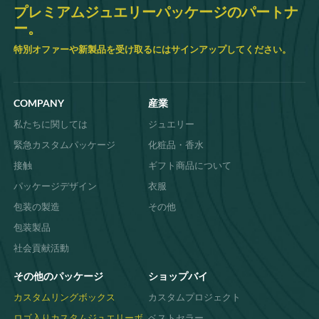
レット
ボックスは補強された壁と豪華なパッ
プレミアムジュエリーパッケージのパートナ
ドで専門的に設計されており、繊細なアクセ
ー。
サリーを安全に傷から守ります。柔らかい布
の裏地が絡まりを防ぐため、これらのボック
特別オファーや新製品を受け取るにはサインアップしてください。
スは高級な梱包ソリューションを求めるブレ
スレットコレクターやジュエリーブランドに
とって必需品です。
時代を超えたテキスタイルの芸術性と現代の
COMPANY
産業
耐久性を兼ね備えたファブリックジュエリー
ボックス
私たちに関しては
ジュエリー
あらゆる
布製ジュエリーボックス
シームレス
な構造と丁寧に包まれたコーナーが特徴の、
緊急カスタムパッケージ
化粧品・香水
職人技の傑作です。保護用の布カバーは、豪
接触
ギフト商品について
華な魅力を高めるだけでなく、大切な品物を
ほこりや外部の要素から守り、美しさと安全
パッケージデザイン
衣服
性を永続的に確保します。
包装の製造
その他
柔らかくて丈夫なギフトプレゼンテーション
のための布張りのジュエリーボックス
包装製品
現場の声を力強いメッセージへ。
布張りの宝
石箱
は、洗練されたジュエリーのパッケージ
社会貢献活動
の最高峰で、魅力的な質感が箱を開ける体験
を高めます。耐久性がありながら繊細な外装
その他のパッケージ
ショップバイ
は、時間が経っても鮮やかさを保ち、個人の
コレクションにも高級小売店のディスプレイ
カスタムリングボックス
カスタムプロジェクト
にも最適です。
ロゴ入りカスタムジュエリーボ
ベストセラー