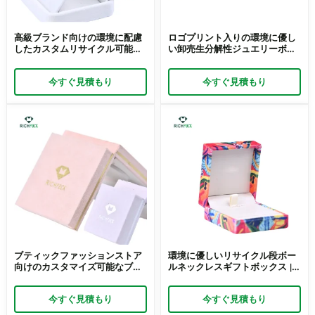
高級ブランド向けの環境に配慮
ロゴプリント入りの環境に優し
したカスタムリサイクル可能な
い卸売生分解性ジュエリーボッ
ジュエリーパッケージ | ブラン
クス | 持続可能でカスタム化さ
ド化された持続可能なパッケー
れたパッケージを必要とする大
今すぐ見積もり
今すぐ見積もり
ジソリューションを必要とする
規模なジュエリー販売業者向け
高級宝石商に最適
に設計されています
ブティックファッションストア
環境に優しいリサイクル段ボー
向けのカスタマイズ可能なブラ
ルネックレスギフトボックス |
ンドパッケージボックス | パー
倫理的なブランドのための持続
ソナライズされた洗練されたパ
可能なパッケージング
今すぐ見積もり
今すぐ見積もり
ッケージを求める商人に最適
Richpack メーカー直販