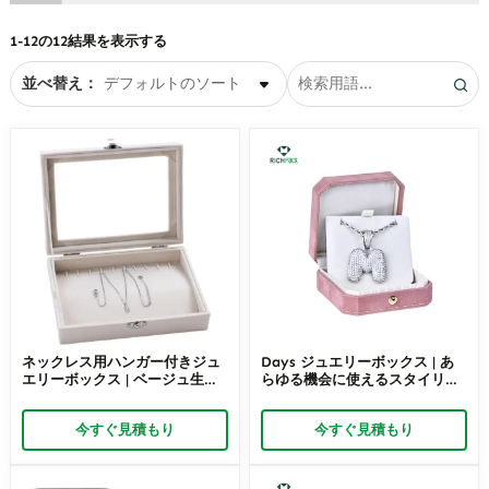
ーボックス
イヤリングボックス
1-12の12結果を表示する
眼鏡類
ネックレスボックス
並べ替え：
ペンダントボックス
リングボックス
ネックレス用ハンガー付きジュ
Days ジュエリーボックス | あ
エリーボックス | ベージュ生地
らゆる機会に使えるスタイリッ
– Richpack
シュで安全なジュエリーオーガ
ナイザー | Richpack
今すぐ見積もり
今すぐ見積もり