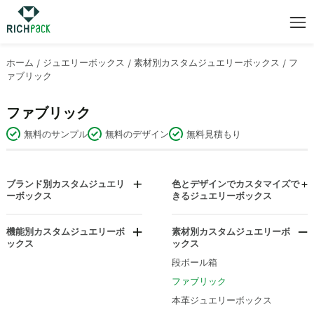
ホーム
/
ジュエリーボックス
/
素材別カスタムジュエリーボックス
/
フ
ァブリック
ファブリック
無料のサンプル
無料のデザイン
無料見積もり
ブランド別カスタムジュエリ
色とデザインでカスタマイズで
ーボックス
きるジュエリーボックス
ブルガリ ジュエリーボックス
ブラックジュエリーボックス
カルティエ ジュエリーボックス
チャコールグレー
機能別カスタムジュエリーボ
素材別カスタムジュエリーボ
ックス
ックス
スワロフスキージュエリーボッ
ダズルマルチカラー
防塵ジュエリーボックス
クス
段ボール箱
ダイヤモンドをあしらったジュ
イヤリングホルダージュエリー
ティファニー ジュエリーボック
エリーボックス
ファブリック
ボックス
ス
ゴールドジュエリーボックス
本革ジュエリーボックス
ライトボックス