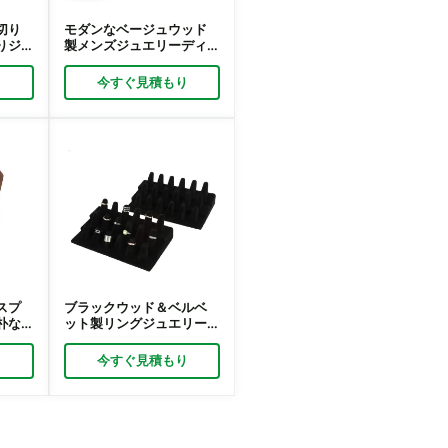
切り
モダンなベージュウッド
りジ
製メンズジュエリーディ
ザー
スプレイ｜小売店向けコ
｜リ
ンパクトジュエリーショ
り
今すぐ見積もり
ーケーススタンド｜
Richpack
スプ
ブラックウッド＆ベルベ
朴な
ット製リングジュエリー
エリ
ディスプレイ｜小売店向
ck
けハンドシェイプリング
り
今すぐ見積もり
スタンド｜リッチパック