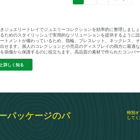
きジュエリートレイでジュエリーコレクションを効率的に整理しましょ
るためのスタイリッシュで実用的なソリューションを提供するように設
ートメントが備わっているため、指輪、ブレスレット、ネックレス、そ
出せます。個人のコレクションと小売店のディスプレイの両方に最適な
を損傷から保護するのに役立ちます。高品質の素材で作られたコンパー
に優れています。柔らかくクッション性のある内側がジュエリーを傷か
な外観を提供します。さまざまなサイズと色が用意されており、特定の
と詳しく知る
ー用のコンパクトなトレイが必要な場合でも、ディスプレイケース用の
のトレイは多用途で効率的なストレージオプションを提供します。
当社
ソリューションの全ラインナップをご覧ください。
バルクジュエリート
最適で、
ジュエリー収納トレイ
高級ジュエリーを効率的に整理・保管で
ージング ソリューションをご確認ください。
特別オ
ーパッケージのパ
してく