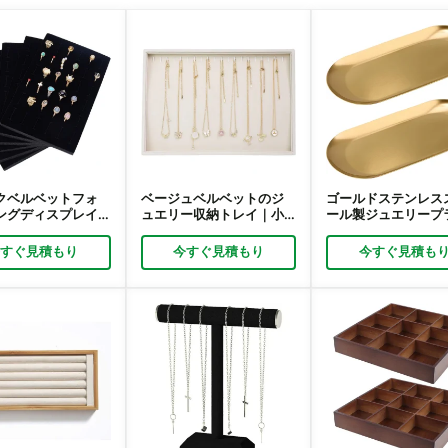
クベルベットフォ
ベージュベルベットのジ
ゴールドステンレス
ングディスプレイ
ュエリー収納トレイ｜小
ール製ジュエリープ
・卸売向けソフト
売・卸売向け積み重ね式
ター｜オーバル型ジ
ジリングオーガナ
ジュエリーオーガナイザ
リーディスプレイ＆
今すぐ見積もり
今すぐ見積もり
今すぐ見積も
｜リッチパック
ー｜Richpack
トレイ｜リッチパッ