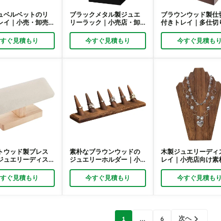
ュベルベットのリ
ブラックメタル製ジュエ
ブラウンウッド製仕
レイ｜小売・卸売
リーラック｜小売店・卸
付きトレイ｜多仕切
製スエードリング
売店向けコンパクトT字型
ュエリーオーガナイ
プレイトレイ｜
ジュエリーディスプレイ
ディスプレイトレイ
今すぐ見積もり
今すぐ見積もり
今すぐ見積も
ck
スタンド｜リッチパック
ッチパック
トウッド製ブレス
素朴なブラウンウッドの
木製ジュエリーディ
ジュエリーディス
ジュエリーホルダー｜小
レイ｜小売店向け素
｜小売店向け多機
売店のショーケースに最
ブラウンの木製ジュ
ーブレスレットスタ
適なスリムなジュエリー
ースタンド｜Richpa
今すぐ見積もり
今すぐ見積もり
今すぐ見積も
chpack
ディスプレイオーガナイ
ザー｜Richpack
次へ
1
...
6