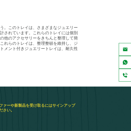
う。このトレイは、さまざまなジュエリー
計されています。これらのトレイには個別
の他のアクセサリーをきちんと整理して簡
これらのトレイは、整理整頓を維持し、ジ
トメント付きジュエリートレイは、耐久性
ら保護し、なめらかなデザインが洗練され
ニーズに合わせてカスタマイズできます。
大きなオーガナイザーが必要な場合でも、
のウェブサイトをご覧ください
当社のスト
レイ
卸売注文や大規模なジュエリー在庫の
きるように設計されています。今すぐ当社
ファーや新製品を受け取るにはサインアップ
ださい。