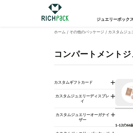
ジュエリーボック
ホーム
/
その他のパッケージ
/
カスタムジュ
コンパートメントジ
カスタムギフトカード
誕生日と感謝のタグ
カスタムジュエリーディスプレ
吊り下げディスプレイカード
イ
休日と結婚式のタグ
ブレスレット/バングルディスプレ
イ
ジュエリーディスプレイカード
カスタムジュエリーオーガナイ
ザー
ディスプレイセット
パーソナライズされたギフトタグ
1-12の
カウンタートップジュエリーディ
イヤリングディスプレイ
スプレイ