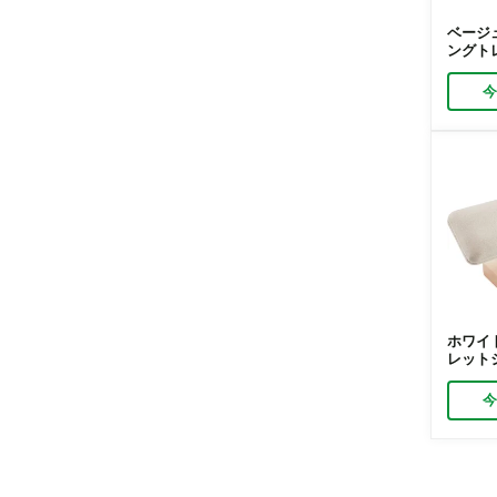
ベージ
ングト
向け竹
ディス
Richpa
ホワイ
レット
プレイ
能Tバ
ンド｜Ri
投