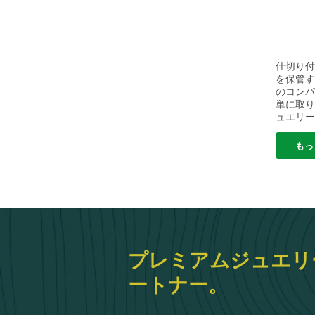
稿
ナ
ビ
ゲ
ー
仕切り付
シ
を保管す
ョ
のコンパ
ン
単に取り
ュエリー
と信頼性
たモダン
もっ
ドレッサ
これら
レージ
管理に
のパッケ
プレミアムジュエリ
ートナー。