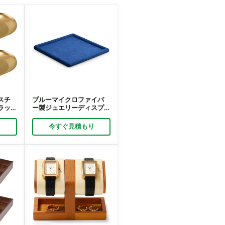
スチ
ブルーマイクロファイバ
ラッ
ー製ジュエリーディスプ
ュエ
レイトレイ｜プレミアム
装飾
ジュエリーディスプレイ
り
今すぐ見積もり
ク
トレイオーガナイザー｜
Richpack