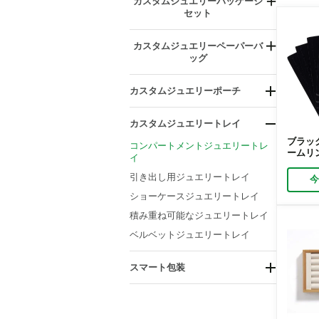
カスタムジュエリーパッケージ
ハンギングディスプレイ
セット
引き出しオーガナイザー
ネックレスディスプレイ
吊り下げ式ジュエリーオーガナイ
カスタムジュエリーペーパーバ
ザー
ペンダントディスプレイ
ッグ
モジュラージュエリーラック
リングディスプレイ
ハンドルタイプ別
ポータブルジュエリーオーガナイ
時計ディスプレイ
カスタムジュエリーポーチ
材質またはコーティング別
ザー
材料によって
サイズ別
カスタムジュエリートレイ
用途別
ブラッ
コンパートメントジュエリートレ
ームリ
イ
｜小売
スポン
引き出し用ジュエリートレイ
イザー
ショーケースジュエリートレイ
積み重ね可能なジュエリートレイ
ベルベットジュエリートレイ
スマート包装
エコフレンドリー包装