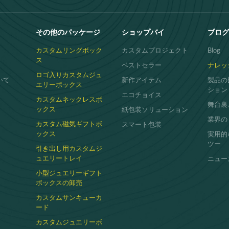
その他のパッケージ
ショップバイ
ブログ
カスタムリングボック
カスタムプロジェクト
Blog
ス
ベストセラー
ナレッ
ロゴ入りカスタムジュ
いて
新作アイテム
製品の
エリーボックス
ション
エコチョイス
カスタムネックレスボ
舞台裏
ックス
紙包装ソリューション
業界の
カスタム磁気ギフトボ
スマート包装
ックス
実用的
ツー
引き出し用カスタムジ
ュエリートレイ
ニュー
小型ジュエリーギフト
ボックスの卸売
カスタムサンキューカ
ード
カスタムジュエリーボ