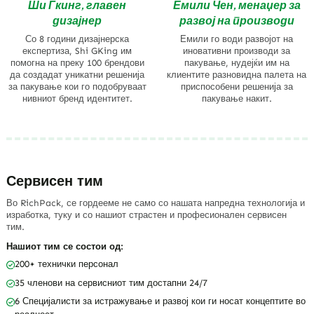
Ши Гкинг, главен
Емили Чен, менаџер за
дизајнер
развој на производи
Со 8 години дизајнерска
Емили го води развојот на
експертиза, Shi GKing им
иновативни производи за
помогна на преку 100 брендови
пакување, нудејќи им на
да создадат уникатни решенија
клиентите разновидна палета на
за пакување кои го подобруваат
приспособени решенија за
нивниот бренд идентитет.
пакување накит.
Сервисен тим
Во RichPack, се гордееме не само со нашата напредна технологија и
изработка, туку и со нашиот страстен и професионален сервисен
тим.
Нашиот тим се состои од:
200+ технички персонал
35 членови на сервисниот тим достапни 24/7
6 Специјалисти за истражување и развој кои ги носат концептите во