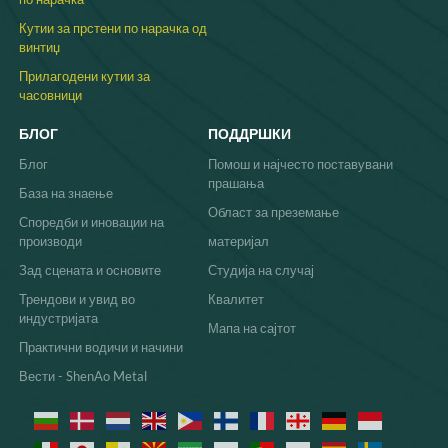
Кутии за прстени по нарачка од
винтиџ
Прилагодени кутии за
часовници
БЛОГ
ПОДДРШКИ
Блог
Помош и најчесто поставувани
прашања
База на знаење
Област за преземање
Споредби и иновации на
производи
материјал
Зад сцената и основите
Студија на случај
Трендови и увид во
Квалитет
индустријата
Мапа на сајтот
Практични водичи и начини
Вести - ShenAo Metal