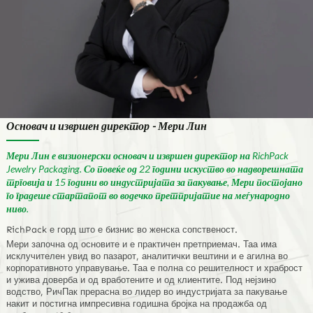
Основач и извршен директор - Мери Лин
Мери Лин е визионерски основач и извршен директор на RichPack
Jewelry Packaging. Со повеќе од 22 години искуство во надворешната
трговија и 15 години во индустријата за пакување, Мери постојано
го градеше стартапот во водечко претпријатие на меѓународно
ниво.
RichPack е горд што е бизнис во женска сопственост.
Мери започна од основите и е практичен претприемач. Таа има
исклучителен увид во пазарот, аналитички вештини и е агилна во
корпоративното управување. Таа е полна со решителност и храброст
и ужива доверба и од вработените и од клиентите. Под нејзино
водство, РичПак прерасна во лидер во индустријата за пакување
накит и постигна импресивна годишна бројка на продажба од