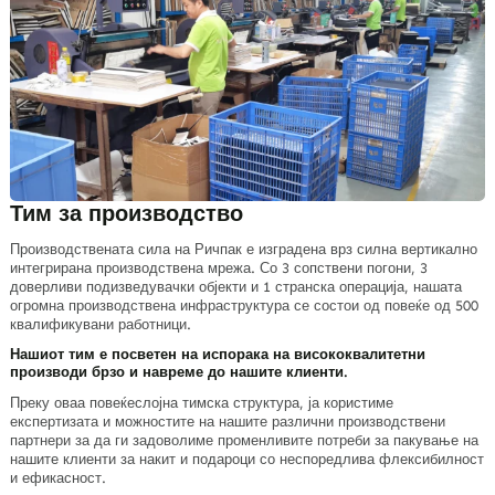
Тим за производство
Производствената сила на Ричпак е изградена врз силна вертикално
интегрирана производствена мрежа. Со 3 сопствени погони, 3
доверливи подизведувачки објекти и 1 странска операција, нашата
огромна производствена инфраструктура се состои од повеќе од 500
квалификувани работници.
Нашиот тим е посветен на испорака на висококвалитетни
производи брзо и навреме до нашите клиенти.
Преку оваа повеќеслојна тимска структура, ја користиме
експертизата и можностите на нашите различни производствени
партнери за да ги задоволиме променливите потреби за пакување на
нашите клиенти за накит и подароци со неспоредлива флексибилност
и ефикасност.