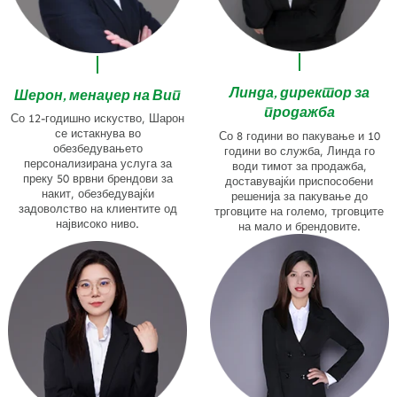
Линда, директор за
Шерон, менаџер на Вип
продажба
Со 12-годишно искуство, Шарон
се истакнува во
Со 8 години во пакување и 10
обезбедувањето
години во служба, Линда го
персонализирана услуга за
води тимот за продажба,
преку 50 врвни брендови за
доставувајќи приспособени
накит, обезбедувајќи
решенија за пакување до
задоволство на клиентите од
трговците на големо, трговците
највисоко ниво.
на мало и брендовите.