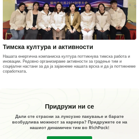
Тимска култура и активности
Нашата енергична компаниска култура поттикнува тимска работа и
иновации. Редовно организираме активности за градење тим и
социјални настани за да ја зајакнеме нашата врска и да ја поттикнеме
соработката.
Придружи ни се
Дали сте страсни за луксузно пакување и барате
возбудлива можност за кариера? Придружете се на
нашиот динамичен тим во RichPack!