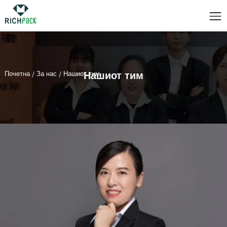
Нашиот тим
Почетна
/
За нас
/
Нашиот тим