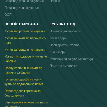
Производство на пакување
Повеќе
Производи за пакување
ООП
ПОВЕЌЕ ПАКУВАЊА
КУПУВАЈТЕ ОД
Кутии за прстени по нарачка
Прилагодени проекти
Кутии за накит по нарачка со
бестселери
лого
Нови пристигнувања
Кутии за ѓердани по нарачка
Еко избори
Магнетни подарочни кутии по
Решенија за пакување хартија
нарачка
Паметна амбалажа
Послужавници за накит по
нарачка за фиоки
Големопродажба на мали
кутии за подароци за накит
Прилагодена картичка за
благодарност
Вметнувања во кутии за накит
по нарачка