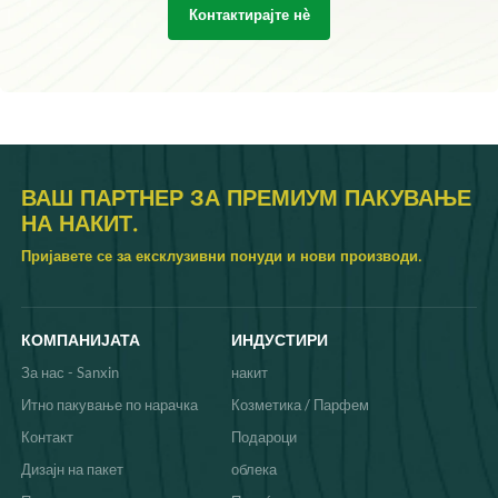
Контактирајте нѐ
ВАШ ПАРТНЕР ЗА ПРЕМИУМ ПАКУВАЊЕ
НА НАКИТ.
Пријавете се за ексклузивни понуди и нови производи.
КОМПАНИЈАТА
ИНДУСТИРИ
За нас - Sanxin
накит
Итно пакување по нарачка
Козметика / Парфем
Контакт
Подароци
Дизајн на пакет
облека