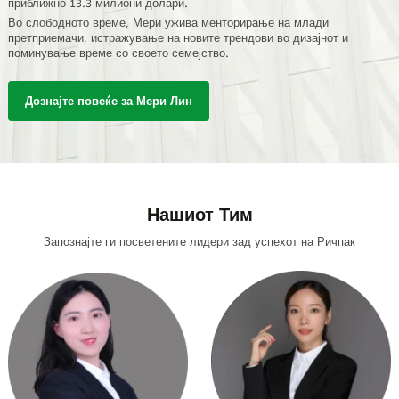
приближно 13.3 милиони долари.
Во слободното време, Мери ужива менторирање на млади
претприемачи, истражување на новите трендови во дизајнот и
поминување време со своето семејство.
Дознајте повеќе за Мери Лин
Нашиот Тим
Запознајте ги посветените лидери зад успехот на Ричпак