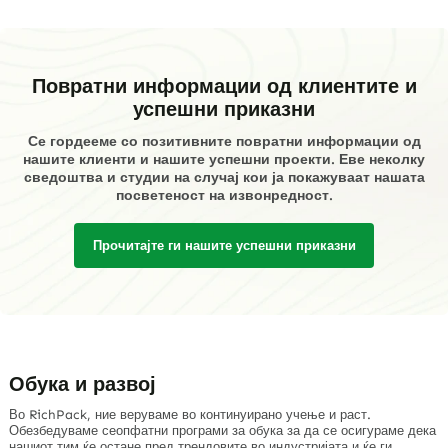
Повратни информации од клиентите и
успешни приказни
Се гордееме со позитивните повратни информации од
нашите клиенти и нашите успешни проекти. Еве неколку
сведоштва и студии на случај кои ја покажуваат нашата
посветеност на извонредност.
Прочитајте ги нашите успешни приказни
Обука и развој
Во RichPack, ние веруваме во континуирано учење и раст.
Обезбедуваме сеопфатни програми за обука за да се осигураме дека
нашиот тим ќе остане пред трендовите во индустријата и ќе ги