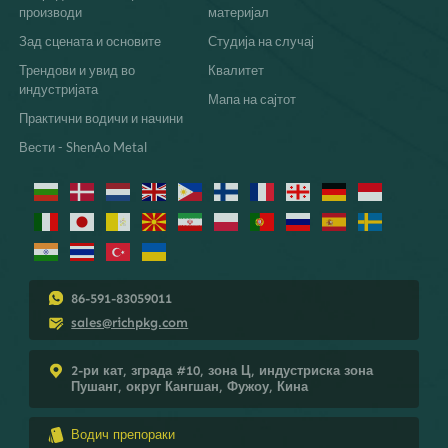
производи
материјал
Зад сцената и основите
Студија на случај
Трендови и увид во
Квалитет
индустријата
Мапа на сајтот
Практични водичи и начини
Вести - ShenAo Metal
86-591-83059011
sales@richpkg.com
2-ри кат, зграда #10, зона Ц, индустриска зона
Пушанг, округ Кангшан, Фужоу, Кина
Водич препораки