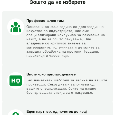
Зошто да не изберете
Професионален тим
Основани во 2008 година со долгогодишно
искуство во индустријата, ние сме
специјализирани исклучиво за пакување на
накит, а не за општо пакување. Ние
владееме со критичко знаење за
материјалите, големината и деталите за
завршна обработка на прстени, ѓердани,
нараквици и часовници.
Вистинско прилагодување
Без наметнати шаблони за залиха на вашите
производи. Секој дизајн започнува од
вашите спецификации, боите на вашиот
бренд, вашата визија за отпакување.
Еден партнер, од почеток до крај