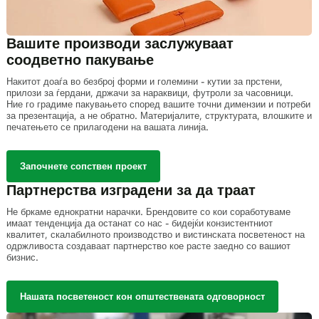
Вашите производи заслужуваат
соодветно пакување
Накитот доаѓа во безброј форми и големини - кутии за прстени,
прилози за ѓердани, држачи за нараквици, футроли за часовници.
Ние го градиме пакувањето според вашите точни димензии и потреби
за презентација, а не обратно. Материјалите, структурата, влошките и
печатењето се прилагодени на вашата линија.
Започнете сопствен проект
Партнерства изградени за да траат
Не бркаме еднократни нарачки. Брендовите со кои соработуваме
имаат тенденција да останат со нас - бидејќи конзистентниот
квалитет, скалабилното производство и вистинската посветеност на
одржливоста создаваат партнерство кое расте заедно со вашиот
бизнис.
Нашата посветеност кон општествената одговорност