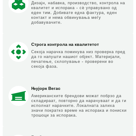
Дизајн, набавка, производство, контрола на
квалитет и испорака - сè управувано од
еден тим. Добивате една фактура, еден
контакт и нема обвинувања меѓу
добавувачите.
Строга контрола на квалитетот
Секоја нарачка поминува низ проверка пред
да го напушти нашиот објект. Материјали,
печатење, склопување - проверени во
секоја фаза.
Њујорк Вегас
Американските брендови можат побрзо да
складираат, повторно да нарачуваат и да ги
исполнат нарачките. Локалната залиха
значи пократко време на испорака и пониски
трошоци за испорака.