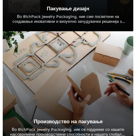
Пакување дизајн
Во RichPack Jewelry Packaging, ние сме посветени на
создавање иновативни и визуелно зачудувачки решенија за
пакување кои ја зголемуваат вредноста и привлечноста на
вашите производи. Нашиот пристап кон дизајнот на
амбалажата е фокусиран на креативноста, функционалноста
и одржливоста, осигурувајќи дека секој дизајн не само што
изгледа исклучително туку и ги задоволува практичните
потреби на нашите клиенти и околината.
Производство на пакување
Во RichPack Jewelry Packaging, ние се гордееме со нашите
најсовремени производствени способности и нашата глобално