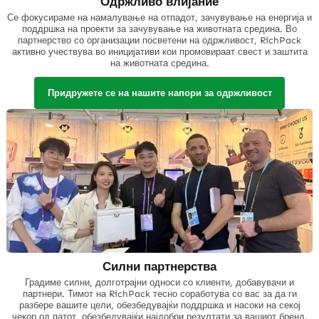
Одржливо влијание
Се фокусираме на намалување на отпадот, зачувување на енергија и
поддршка на проекти за зачувување на животната средина. Во
партнерство со организации посветени на одржливост, RichPack
активно учествува во иницијативи кои промовираат свест и заштита
на животната средина.
Придружете се на нашите напори за одржливост
Силни партнерства
Градиме силни, долготрајни односи со клиенти, добавувачи и
партнери. Тимот на RichPack тесно соработува со вас за да ги
разбере вашите цели, обезбедувајќи поддршка и насоки на секој
чекор од патот, обезбедувајќи најдобри резултати за вашиот бренд.