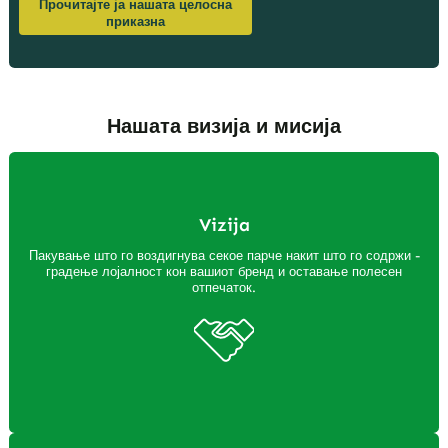
Прочитајте ја нашата целосна
приказна
Нашата визија и мисија
Vizija
Пакување што го воздигнува секое парче накит што го содржи -
градење лојалност кон вашиот бренд и оставање полесен
отпечаток.