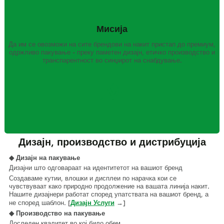
Мисија
Да им се овозможи на сите брендови на накит пристап до премиум,
Истражете го нашиот пат напред
одржливо пакување - преку паметен дизајн, етичко производство и
транспарентност во синџирот на снабдување.
Дизајн, производство и дистрибуција
◆ Дизајн на пакување
Дизајни што одговараат на идентитетот на вашиот бренд
Создаваме кутии, влошки и дисплеи по нарачка кои се
чувствуваат како природно продолжение на вашата линија накит.
Нашите дизајнери работат според упатствата на вашиот бренд, а
не според шаблон. [
Дизајн Услуги
→]
◆ Производство на пакување
Доследен квалитет во кој било обем