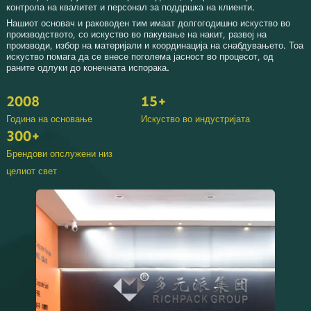
контрола на квалитет и персонал за поддршка на клиенти.
Нашиот основач и раководен тим имаат долгогодишно искуство во
производството, со искуство во пакување на накит, развој на
производи, избор на материјали и координација на снабдувањето. Тоа
искуство помага да се внесе поголема јасност во процесот, од
раните одлуки до конечната испорака.
2008
15+
Година на основање
Искуство во индустријата
300+
Брендови опслужени низ
целиот свет