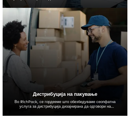
интегрирана производствена мрежа. Нашата посветеност на
квалитет, иновации и одржливост се рефлектира во секое
парче пакување што го произведуваме.
Дистрибуција на пакување
Во RichPack, се гордееме што обезбедуваме сеопфатна
услуга за дистрибуција дизајнирана да одговори на
различните потреби на нашите клиенти. Нашите логистика и
способности на синџирот на снабдување обезбедуваат
непречено и ефикасно движење на производите од нашите
производствени капацитети до нивните крајни дестинации.