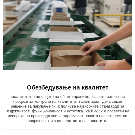
Обезбедување на квалитет
Квалитетот е во срцето на сè што правиме. Нашите ригорозни
процеси за контрола на квалитетот гарантираат дека секое
решение за пакување ги исполнува највисоките стандарди за
издржливост, функционалност и естетика. RichPack е посветен на
испорака на производи кои ја одразуваат нашата посветеност на
совршеност и задоволството на клиентите.