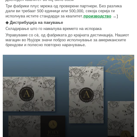
Три фабрики плус мрежа од проверени партнери. Без разлика
дали ви требаат 500 единици или 500,000, секоја серија ги
исполнува истите стандарди за квалитет.
производство
→]
◆ Дистрибуција на пакување
Складирање што го намалува времето на испорака
Управуваме со сè, од фабриката до крајната дестинација. Нашиот
магацин во Њујорк значи побрзо исполнување за американските
брендови и полесно повторно нарачување.