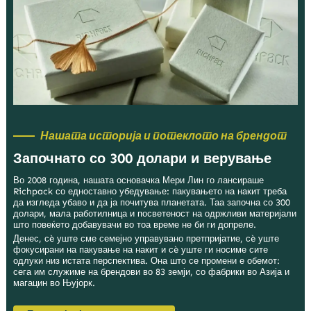
Нашата историја и потеклото на брендот
Започнато со 300 долари и верување
Во 2008 година, нашата основачка Мери Лин го лансираше
Richpack со едноставно убедување: пакувањето на накит треба
да изгледа убаво и да ја почитува планетата. Таа започна со 300
долари, мала работилница и посветеност на одржливи материјали
што повеќето добавувачи во тоа време не би ги допреле.
Денес, сè уште сме семејно управувано претпријатие, сè уште
фокусирани на пакување на накит и сè уште ги носиме сите
одлуки низ истата перспектива. Она што се промени е обемот:
сега им служиме на брендови во 83 земји, со фабрики во Азија и
магацин во Њујорк.