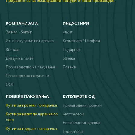
Пријавете се за ексклузивни понуди и нови производи.
КОМПАНИЈАТА
ИНДУСТИРИ
За нас - Sanxin
накит
Итно пакување по нарачка
Козметика / Парфем
Контакт
Подароци
Дизајн на пакет
облека
Производство на пакување
Повеќе
Производи за пакување
ООП
ПОВЕЌЕ ПАКУВАЊА
КУПУВАЈТЕ ОД
Кутии за прстени по нарачка
Прилагодени проекти
Кутии за накит по нарачка со
бестселери
лого
Нови пристигнувања
Кутии за ѓердани по нарачка
Еко избори