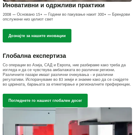
Иновативни и одржливи практики
2008 — Основано 15+ — Години во пакување накит 300+ — Брендови
опслужени низ целиот свет
Дознајте за нашите иновации
Глобална експертиза
Со операции во Азија, САД и Европа, ние разбираме како треба да
изгледа и да се чувствува амбалажата во различни региони.
Различните пазари имаат различни очекувања - и различни
регулативи. Испорачуваме во 83 земји и знаеме како да се снајдете
во царината, барањата за етикетирање и регионалните преференции.
Погледнете го нашиот глобален досег