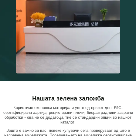
Нашата зелена заложба
Користиме еколошки материјали уште од првиот ден. FSC-
сертифицирана хартија, рециклирани плочи, биоразградливи завршни
обработки - ова не се додатоци, тие се стандардни опции во нашиот
каталог.
Зошто е важно за вас: повеќе купувачи сега проверуваат од што е
направена амбалажата. Поседувањето на амбалажа сертифицирана