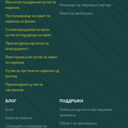
Магнетни подарочни кутии по
Решенија за пакување хартија
нарачка
Паметна амбалажа
Послужавници за накит по
нарачка за фиоки
Големопродажба на мали
кутии за подароци за накит
Прилагодена картичка за
благодарност
Вметнувања во кутии за накит
по нарачка
Кутии за прстени по нарачка од
винтиџ
Прилагодени кутии за
часовници
БЛОГ
ПОДДРШКИ
Блог
Помош и најчесто поставувани
прашања
База на знаење
Област за преземање
Споредби и иновации на