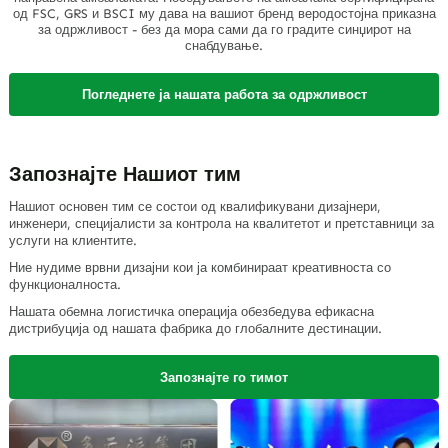
од FSC, GRS и BSCI му дава на вашиот бренд веродостојна приказна
за одржливост - без да мора сами да го градите синџирот на
снабдување.
Погледнете ја нашата работа за одржливост
Запознајте Нашиот тим
Нашиот основен тим се состои од квалификувани дизајнери,
инженери, специјалисти за контрола на квалитетот и претставници за
услуги на клиентите.
Ние нудиме врвни дизајни кои ја комбинираат креативноста со
функционалноста.
Нашата обемна логистичка операција обезбедува ефикасна
дистрибуција од нашата фабрика до глобалните дестинации.
Запознајте го тимот