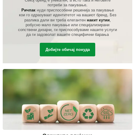
Секој бренд е уникатен, а исто така и неговите
потреби за пакување.
Ричпак
нуди приспособени решенија за пакување
кои го одразуваат идентитетот на вашиот бренд. Без
разлика дали ви треба елегантен
накит кутии
,
робусно мало пакување или специјализирани
сопствени дизајни, ги приспособуваме нашите услуги
да ги задоволат вашите специфични барања
Добијте обичај понуда