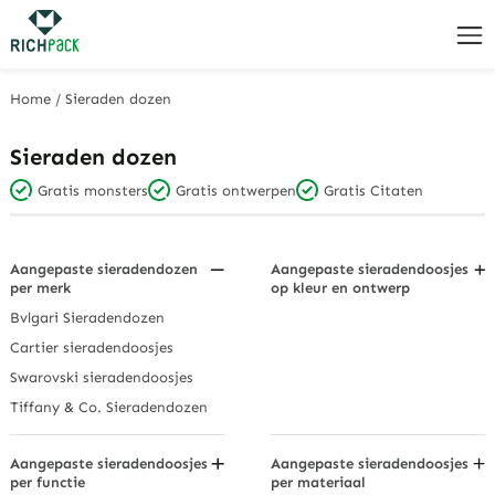
Home
/
Sieraden dozen
Sieraden dozen
Gratis monsters
Gratis ontwerpen
Gratis Citaten
Aangepaste sieradendozen
Aangepaste sieradendoosjes
per merk
op kleur en ontwerp
Zwarte sieradendoosjes
Bvlgari Sieradendozen
Houtskool grijs
Cartier sieradendoosjes
Verblindend veelkleurig
Swarovski sieradendoosjes
Met diamanten bezette
Tiffany & Co. Sieradendozen
sieradendoosjes
Gouden sieradendoosjes
Aangepaste sieradendoosjes
Aangepaste sieradendoosjes
Mat Zwart
per functie
per materiaal