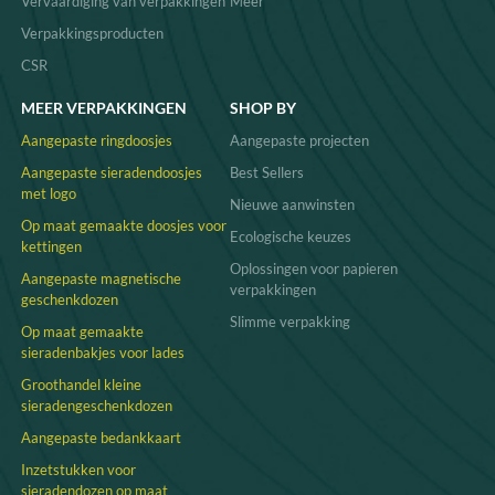
Vervaardiging van verpakkingen
Meer
Verpakkingsproducten
CSR
MEER VERPAKKINGEN
SHOP BY
Aangepaste ringdoosjes
Aangepaste projecten
Aangepaste sieradendoosjes
Best Sellers
met logo
Nieuwe aanwinsten
Op maat gemaakte doosjes voor
Ecologische keuzes
kettingen
Oplossingen voor papieren
Aangepaste magnetische
verpakkingen
geschenkdozen
Slimme verpakking
Op maat gemaakte
sieradenbakjes voor lades
Groothandel kleine
sieradengeschenkdozen
Aangepaste bedankkaart
Inzetstukken voor
sieradendozen op maat