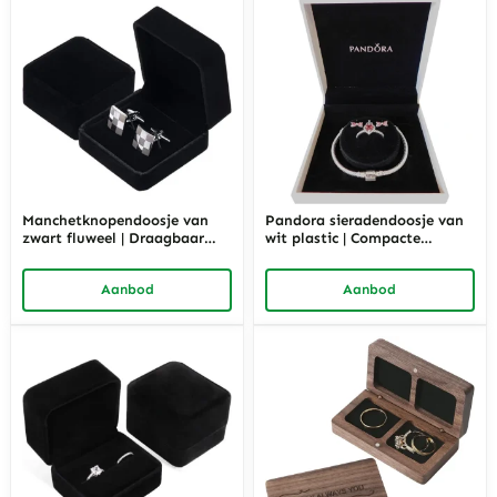
Manchetknopendoosje van
Pandora sieradendoosje van
zwart fluweel | Draagbaar
wit plastic | Compacte
display- en geschenkdoosje
geschenkverpakking voor
voor een paar
armbanden
Aanbod
Aanbod
manchetknopen | Richpack