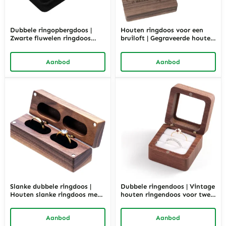
Dubbele ringopbergdoos |
Houten ringdoos voor een
Zwarte fluwelen ringdoos
bruiloft | Gegraveerde houten
voor twee ringen | Richpack
ringdoos | Richpack
Aanbod
Aanbod
Slanke dubbele ringdoos |
Dubbele ringendoos | Vintage
Houten slanke ringdoos met
houten ringendoos voor twee
zwarte binnenkant | Richpack
ringen | Richpack
Aanbod
Aanbod