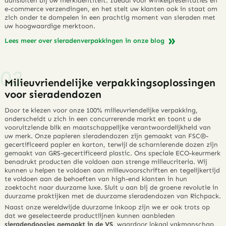
aansluiten bij uw merkidentiteit. Ideaal voor winkelpresentaties en
e-commerce verzendingen, en het stelt uw klanten ook in staat om
zich onder te dompelen in een prachtig moment van sieraden met
uw hoogwaardige merktoon.
Lees meer over sieradenverpakkingen in onze blog
Milieuvriendelijke verpakkingsoplossingen
voor sieradendozen
Door te kiezen voor onze 100% milieuvriendelijke verpakking,
onderscheidt u zich in een concurrerende markt en toont u de
vooruitziende blik en maatschappelijke verantwoordelijkheid van
uw merk. Onze papieren sieradendozen zijn gemaakt van FSC®-
gecertificeerd papier en karton, terwijl de scharnierende dozen zijn
gemaakt van GRS-gecertificeerd plastic. Ons speciale ECO-keurmerk
benadrukt producten die voldoen aan strenge milieucriteria. Wij
kunnen u helpen te voldoen aan milieuvoorschriften en tegelijkertijd
te voldoen aan de behoeften van high-end klanten in hun
zoektocht naar duurzame luxe. Sluit u aan bij de groene revolutie in
duurzame praktijken met de duurzame sieradendozen van Richpack.
Naast onze wereldwijde duurzame inkoop zijn we er ook trots op
dat we geselecteerde productlijnen kunnen aanbieden
sieradendoosjes gemaakt in de VS
, waardoor lokaal vakmanschap