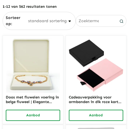
1-12 van 562 resultaten tonen
Sorteer
op:
Doos met fluwelen voering in
Cadeauverpakking voor
beige fluweel | Elegante
armbanden in dik roze karton
geschenk- en opbergdoos
| Elegante verpakking voor
voor sieraden, geschikt voor
armbanden, geschikt voor
Aanbod
Aanbod
de detailhandel | Richpack
detailhandel en groothandel |
Richpack