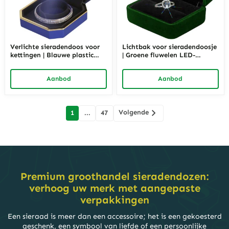
Verlichte sieradendoos voor
Lichtbak voor sieradendoosje
kettingen | Blauwe plastic
| Groene fluwelen LED-
LED-sieradenverpakking |
sieradenverpakking | Richpack
Richpack
Aanbod
Aanbod
berichten
Volgende
1
...
47
navigatie
Premium groothandel sieradendozen:
verhoog uw merk met aangepaste
verpakkingen
Een sieraad is meer dan een accessoire; het is een gekoesterd
geschenk, een symbool van liefde of een persoonlijke